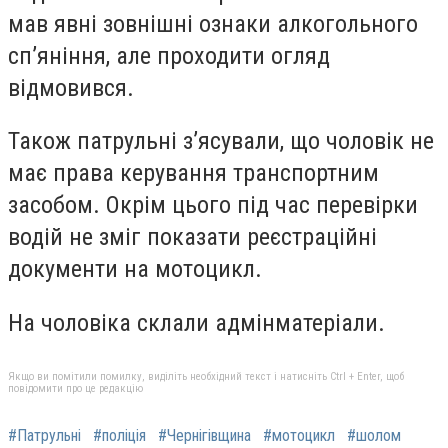
мав явні зовнішні ознаки алкогольного
сп’яніння, але проходити огляд
відмовився.
Також патрульні з’ясували, що чоловік не
має права керування транспортним
засобом. Окрім цього під час перевірки
водій не зміг показати реєстраційні
документи на мотоцикл.
На чоловіка склали адмінматеріали.
Якщо ви помітили помилку, виділіть необхідний текст і натисніть Ctrl + Enter, щоб
повідомити про це редакцію
#Патрульні
#поліція
#Чернігівщина
#мотоцикл
#шолом