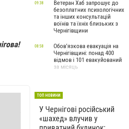
Ветеран Хаб запрошує до
09:38
безоплатних психологічних
та інших консультацій
воїнів та їхніх близьких з
Чернігівщини
ігова!
Обов’язкова евакуація на
08:58
Чернігівщині: понад 400
відмов і 101 евакуйований
за місяць
Жнива-2026: на Чернігівщині
17:50
Вчора
намолотили понад 800
тисяч тонн зерна та 190
ТОП НОВИНИ
тисяч тонн ріпаку
У Чернігові російський
«шахед» влучив у
приватний будинок: