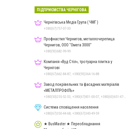
ПІДПРИЄМСТВА ЧЕРНІГОВА
Чернігівська Медіа Група ( ЧМГ )
+380(67)757-07-30
Профнастил Чернигов, металлочерепица
Чернигов, ООО "Омега 3000"
+380(93)682-99-99
Компанія «Вуд Стіл», тротуарна плитка у
Чернігові
+380(67)662-84-87, +380(93)364-16-88
Завод покрівельних та фасадних матеріалів
«МЕТАЛПРОФІЛЬ»
+380(50)255-52-33, +380(67)831-00-07, +380(63)651-47-33
Система сповіщення населення
+380(67)350-44-68, +380(67)340-49-59
★ BusMaster ★ Переобладнання