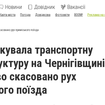
Новини
Довідник
Вакансії
Карта міста
Погода
Довідкова
Фотозвіти
BOOM!
Реклама на 
касовано рух приміського поїзда
акувала транспортну
уктуру на Чернігівщині
о скасовано рух
ого поїзда