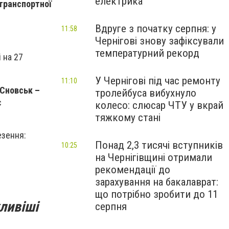
електрика
 транспортної
Вдруге з початку серпня: у
11:58
Чернігові знову зафіксували
температурний рекорд
 на 27
У Чернігові під час ремонту
11:10
 Сновськ –
тролейбуса вибухнуло
є
колесо: слюсар ЧТУ у вкрай
тяжкому стані
езення:
Понад 2,3 тисячі вступників
10:25
на Чернігівщині отримали
рекомендації до
зарахування на бакалаврат:
що потрібно зробити до 11
ливіші
серпня