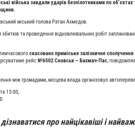
йські війська завдали ударів безпілотниками по об‘єктах
вщини.
вський міський голова Ратан Ахмедов.
я збитків та проведення відновлювальних робіт заплановані
 тимчасового
скасовано приміське залізничне сполучення
урсуватиме рейс
№6502 Сновськ – Бахмач-Пас
, повідомля
ення між громадами, місцева влада організовує автоперев
та 15:00,
0.
дізнаватися про найцікавіші і найваж