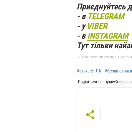
Приєднуйтесь д
- в
TELEGRAM
- у
VIBER
- в
INSTAGRAM
Тут тільки найак
Якщо ви помітили помилку, виділіть нео
#атака БпЛА
#безпілотники
Поділіться та підписуйтесь на