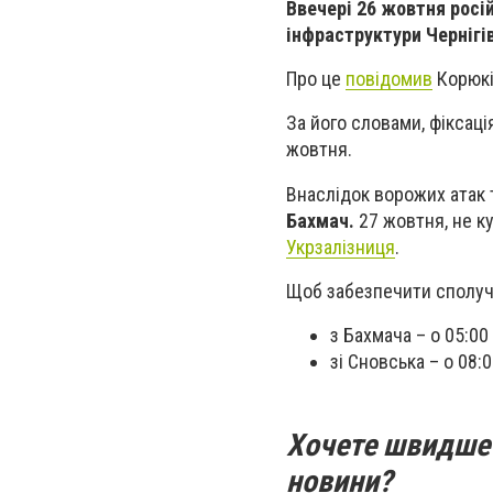
Ввечері 26 жовтня росі
інфраструктури Чернігі
Про це
повідомив
Корюкі
За його словами, фіксаці
жовтня.
Внаслідок ворожих атак
Бахмач.
27 жовтня, не к
Укрзалізниця
.
Щоб забезпечити сполуч
з Бахмача – о 05:00 
зі Сновська – о 08:0
Хочете швидше 
новини?