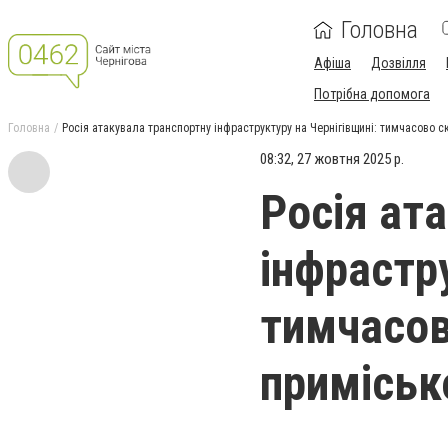
Головна
Афіша
Дозвілля
Потрібна допомога
Головна
Росія атакувала транспортну інфраструктуру на Чернігівщині: тимчасово с
08:32, 27 жовтня 2025 р.
Росія ат
інфрастр
тимчасов
приміськ