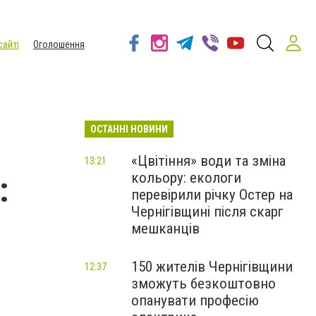
сайті
Оголошення
ОСТАННІ НОВИНИ
«Цвітіння» води та зміна
13:21
кольору: екологи
:
перевірили річку Остер на
Чернігівщині після скарг
мешканців
150 жителів Чернігівщини
12:37
зможуть безкоштовно
опанувати професію