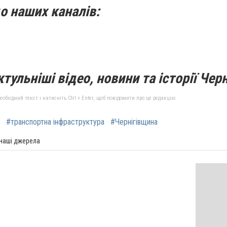
о наших каналів:
тульніші відео, новини та історії Черн
бхідний текст і натисніть Ctrl + Enter, щоб повідомити про це редакцію
#транспортна інфраструктура
#Чернігівщина
 наші джерела