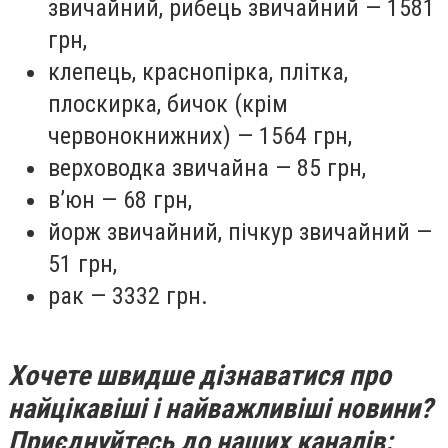
звичайний, рибець звичайний — 1581
грн,
клепець, краснопірка, плітка,
плоскирка, бичок (крім
червонокнижних) — 1564 грн,
верховодка звичайна — 85 грн,
в’юн — 68 грн,
йорж звичайний, пічкур звичайний —
51 грн,
рак — 3332 грн.
Хочете швидше дізнаватися про
найцікавіші і найважливіші новини?
Приєднуйтесь до наших каналів: