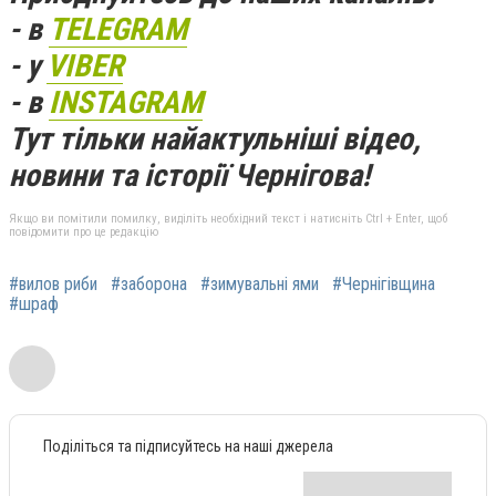
- в
TELEGRAM
- у
VIBER
- в
INSTAGRAM
Тут тільки найактульніші відео,
новини та історії Чернігова!
Якщо ви помітили помилку, виділіть необхідний текст і натисніть Ctrl + Enter, щоб
повідомити про це редакцію
#вилов риби
#заборона
#зимувальні ями
#Чернігівщина
#шраф
Поділіться та підписуйтесь на наші джерела