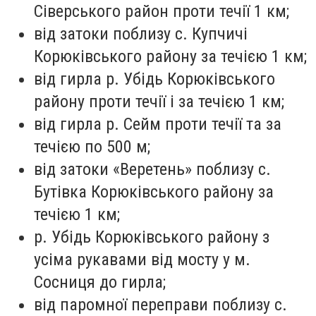
Сіверського район проти течії 1 км;
від затоки поблизу с. Купчичі
Корюківського району за течією 1 км;
від гирла р. Убідь Корюківського
району проти течії і за течією 1 км;
від гирла р. Сейм проти течії та за
течією по 500 м;
від затоки «Веретень» поблизу с.
Бутівка Корюківського району за
течією 1 км;
р. Убідь Корюківського району з
усіма рукавами від мосту у м.
Сосниця до гирла;
від паромної переправи поблизу с.