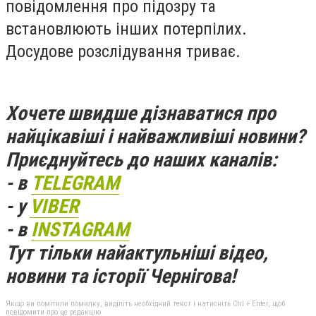
повідомлення про підозру та
встановлюють інших потерпілих.
Досудове розслідування триває.
Хочете швидше дізнаватися про
найцікавіші і найважливіші новини?
Приєднуйтесь до наших каналів:
- в
TELEGRAM
- у
VIBER
- в
INSTAGRAM
Тут тільки найактульніші відео,
новини та історії Чернігова!
Якщо ви помітили помилку, виділіть необхідний текст і натисніть Ctrl + Enter, щоб
повідомити про це редакцію