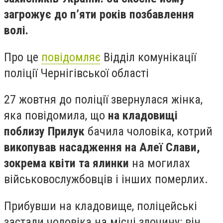
загрожує до п’яти років позбавлення
волі.
Про це
повідомляє
Відділ комунікації
поліції Чернігівської області
27 жовтня до поліції звернулася жінка,
яка повідомила, що
на кладовищі
поблизу Прилук
бачила чоловіка, котрий
викопував насадження на Алеї Слави,
зокрема квіти та ялинки
на могилах
військовослужбовців і інших померлих.
Прибувши на кладовище, поліцейські
застали чоловіка на місці злочину: він