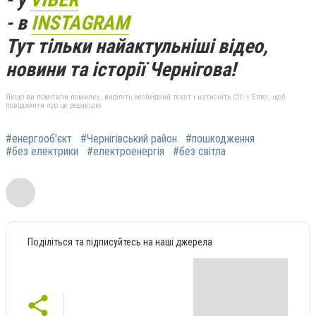
- в
INSTAGRAM
Тут тільки найактульніші відео,
новини та історії Чернігова!
Якщо ви помітили помилку, виділіть необхідний текст і натисніть Ctrl + Enter, щоб
повідомити про це редакцію
#енергооб'єкт
#Чернігівський район
#пошкодження
#без електрики
#електроенергія
#без світла
Поділіться та підписуйтесь на наші джерела