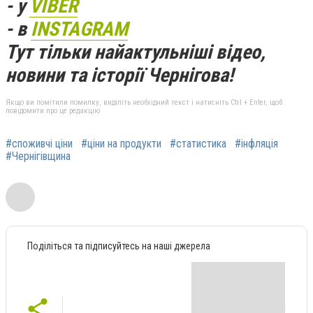
- у
VIBER
- в
INSTAGRAM
Тут тільки найактульніші відео,
новини та історії Чернігова!
Якщо ви помітили помилку, виділіть необхідний текст і натисніть Ctrl + Enter, щоб
повідомити про це редакцію
#споживчі ціни
#ціни на продукти
#статистика
#інфляція
#Чернігівщина
Поділіться та підписуйтесь на наші джерела