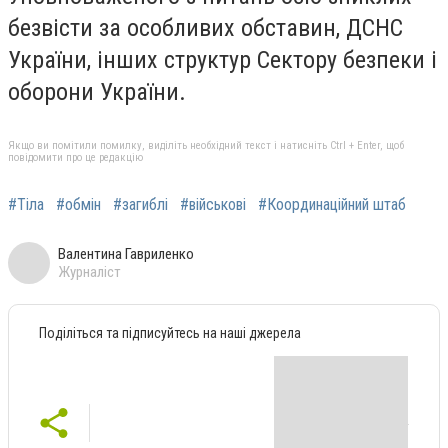
безвісти за особливих обставин, ДСНС
України, інших структур Сектору безпеки і
оборони України.
Якщо ви помітили помилку, виділіть необхідний текст і натисніть Ctrl + Enter, щоб
повідомити про це редакцію
#Тіла
#обмін
#загиблі
#військові
#Координаційний штаб
Валентина Гавриленко
Журналіст
Поділіться та підписуйтесь на наші джерела