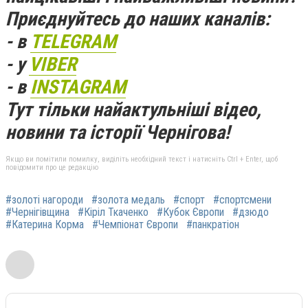
Приєднуйтесь до наших каналів:
- в
TELEGRAM
- у
VIBER
- в
INSTAGRAM
Тут тільки найактульніші відео,
новини та історії Чернігова!
Якщо ви помітили помилку, виділіть необхідний текст і натисніть Ctrl + Enter, щоб
повідомити про це редакцію
#золоті нагороди
#золота медаль
#спорт
#спортсмени
#Чернігівщина
#Кіріл Ткаченко
#Кубок Європи
#дзюдо
#Катерина Корма
#Чемпіонат Європи
#панкратіон