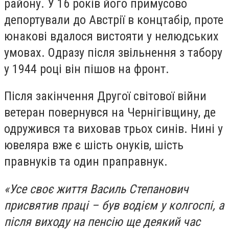
району. У 16 років його примусово
депортували до Австрії в концтабір, проте
юнакові вдалося вистояти у нелюдських
умовах. Одразу після звільнення з табору
у 1944 році він пішов на фронт.
Після закінчення Другої світової війни
ветеран повернувся на Чернігівщину, де
одружився та виховав трьох синів. Нині у
ювеляра вже є шість онуків, шість
правнуків та один праправнук.
«Усе своє життя Василь Степанович
присвятив праці – був водієм у колгоспі, а
після виходу на пенсію ще деякий час