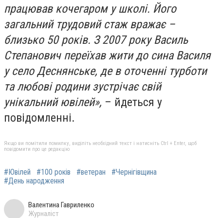
працював кочегаром у школі. Його
загальний трудовий стаж вражає –
близько 50 років. З 2007 року Василь
Степанович переїхав жити до сина Василя
у село Деснянське, де в оточенні турботи
та любові родини зустрічає свій
унікальний ювілей»,
– йдеться у
повідомленні.
Якщо ви помітили помилку, виділіть необхідний текст і натисніть Ctrl + Enter, щоб
повідомити про це редакцію
#Ювілей
#100 років
#ветеран
#Чернігівщина
#День народження
Валентина Гавриленко
Журналіст