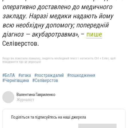
оперативно доставлено до медичного
закладу. Наразі медики надають йому
всю необхідну допомогу; попередній
діагноз — акубаротравма»
, –
пише
Селіверстов.
Якщо ви помітили помилку, виділіть необхідний текст і натисніть Ctrl + Enter, щоб
повідомити про це редакцію
#БпЛА
#атака
#постраждалий
#пошкодження
#Чернігівщина
#Селіверстов
Валентина Гавриленко
Журналіст
Поділіться та підписуйтесь на наші джерела