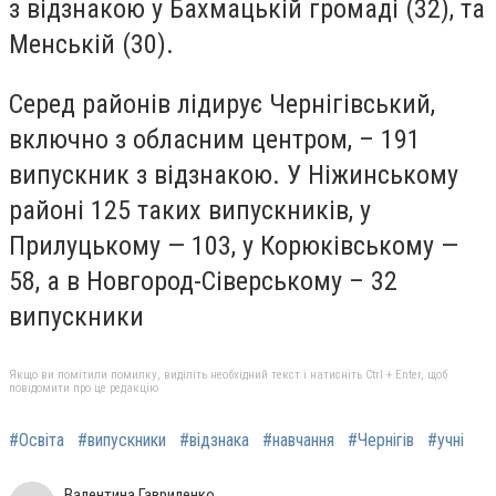
з відзнакою у Бахмацькій громаді (32), та
Менській (30).
Серед районів лідирує Чернігівський,
включно з обласним центром, – 191
випускник з відзнакою. У Ніжинському
районі 125 таких випускників, у
Прилуцькому — 103, у Корюківському —
58, а в Новгород-Сіверському – 32
випускники
Якщо ви помітили помилку, виділіть необхідний текст і натисніть Ctrl + Enter, щоб
повідомити про це редакцію
#Освіта
#випускники
#відзнака
#навчання
#Чернігів
#учні
Валентина Гавриленко