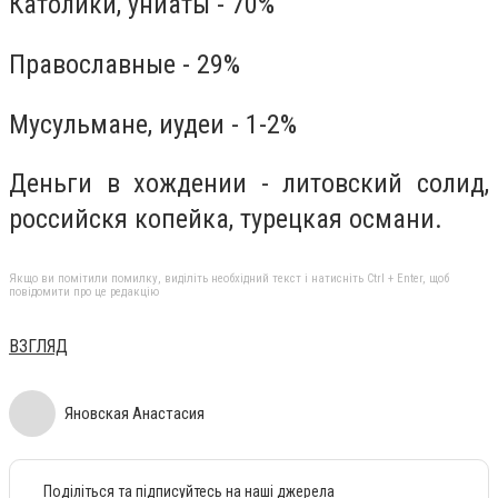
Католики, униаты - 70%
Православные - 29%
Мусульмане, иудеи - 1-2%
Деньги в хождении - литовский солид,
российскя копейка, турецкая османи.
Якщо ви помітили помилку, виділіть необхідний текст і натисніть Ctrl + Enter, щоб
повідомити про це редакцію
ВЗГЛЯД
Яновская Анастасия
Поділіться та підписуйтесь на наші джерела