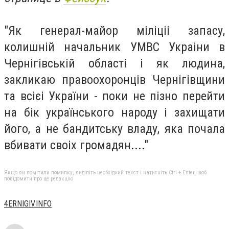
"Як генерал-майор міліціі запасу,
колишній начальник УМВС Украіни в
Чернігівській області і як людина,
закликаю правоохоронців Чернігівщини
та всієі України - поки не пізно перейти
на бік українського народу і захищати
його, а не бандитську владу, яка почала
вбивати своіх громадян...."
Якщо ви помітили помилку, виділіть необхідний текст і натисніть Ctrl + Enter, щоб
повідомити про це редакцію
4ERNIGIV.INFO