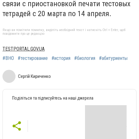
связи с приостановкой печати тестовых
тетрадей с 20 марта по 14 апреля.
Якщо ви помітили помилку, виділіть необхідний текст і натисніть Ctrl + Enter, щоб
повідомити про це редакцію
TESTPORTAL.GOV.UA
#ВНО
#тестирование
#история
#биология
#абитуриенты
Сергій Кириченко
Поділіться та підписуйтесь на наші джерела