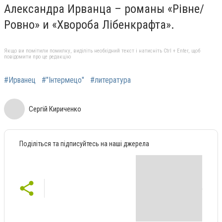
Александра Ирванца – романы «Рівне/
Ровно» и «Хвороба Лібенкрафта».
Якщо ви помітили помилку, виділіть необхідний текст і натисніть Ctrl + Enter, щоб
повідомити про це редакцію
#Ирванец
#"Інтермецо"
#литература
Сергій Кириченко
Поділіться та підписуйтесь на наші джерела