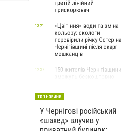
третій лінійний
прискорювач
«Цвітіння» води та зміна
13:21
кольору: екологи
перевірили річку Остер на
Чернігівщині після скарг
мешканців
150 жителів Чернігівщини
12:37
зможуть безкоштовно
опанувати професію
електрика
ТОП НОВИНИ
У Чернігові російський
«шахед» влучив у
приватний будинок: