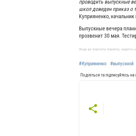
проводить выпускные ве
школ доведен приказ о т
Куприяненко, начальник
Выпускные вечера плани
прозвенит 30 мая. Тести
Якщо ви помітили помилку, виділіть нео
#Куприяненко
#выпускной
Поділіться та підписуйтесь на