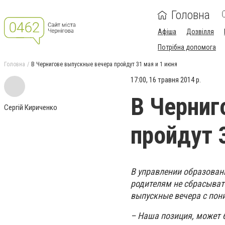
Головна
Афіша
Дозвілля
Потрібна допомога
Головна
В Чернигове выпускные вечера пройдут 31 мая и 1 июня
17:00, 16 травня 2014 р.
В Черниг
Сергій Кириченко
пройдут 
В управлении образован
родителям не сбрасыват
выпускные вечера с пон
– Наша позиция, может б