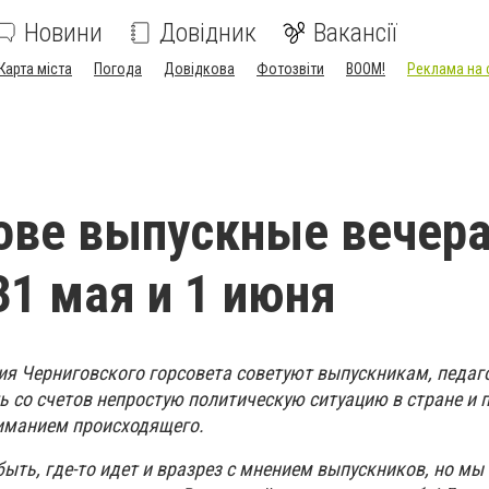
Новини
Довідник
Вакансії
Карта міста
Погода
Довідкова
Фотозвіти
BOOM!
Реклама на 
ове выпускные вечер
31 мая и 1 июня
ия Черниговского горсовета советуют выпускникам, педаг
ь со счетов непростую политическую ситуацию в стране и 
иманием происходящего.
ыть, где-то идет и вразрез с мнением выпускников, но мы