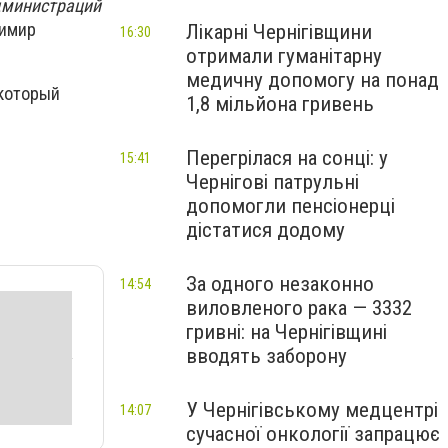
администраций
димир
Лікарні Чернігівщини
16:30
отримали гуманітарну
медичну допомогу на понад
 который
1,8 мільйона гривень
Перегрілася на сонці: у
15:41
Чернігові патрульні
допомогли пенсіонерці
дістатися додому
За одного незаконно
14:54
виловленого рака — 3332
гривні: на Чернігівщині
вводять заборону
У Чернігівському медцентрі
14:07
сучасної онкології запрацює