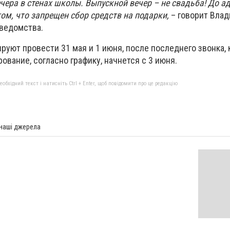
чера в стенах школы. Выпускной вечер – не свадьба! До 
ом, что запрещен сбор средств на подарки,
– говорит Вла
 ведомства.
руют провести 31 мая и 1 июня, после последнего звонка,
рование, согласно графику, начнется с 3 июня.
бхідний текст і натисніть Ctrl + Enter, щоб повідомити про це редакцію
 наші джерела