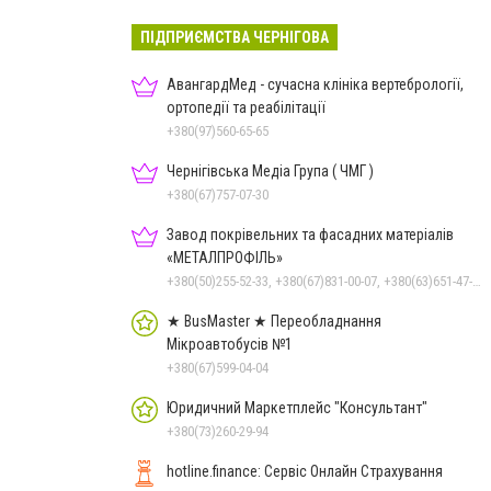
ПІДПРИЄМСТВА ЧЕРНІГОВА
АвангардМед - сучасна клініка вертебрології,
ортопедії та реабілітації
+380(97)560-65-65
Чернігівська Медіа Група ( ЧМГ )
+380(67)757-07-30
Завод покрівельних та фасадних матеріалів
«МЕТАЛПРОФІЛЬ»
+380(50)255-52-33, +380(67)831-00-07, +380(63)651-47-33
★ BusMaster ★ Переобладнання
Мікроавтобусів №1
+380(67)599-04-04
Юридичний Маркетплейс "Консультант"
+380(73)260-29-94
hotline.finance: Сервіс Онлайн Страхування