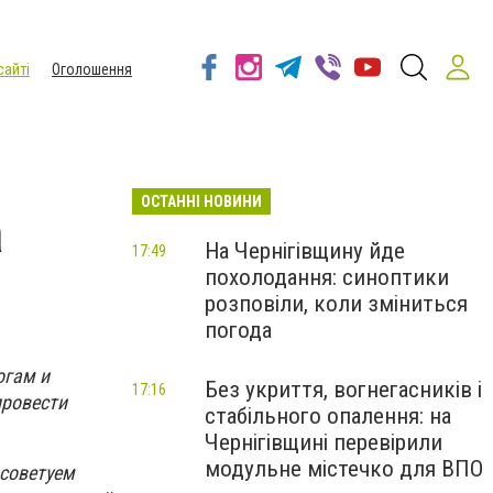
сайті
Оголошення
ОСТАННІ НОВИНИ
а
На Чернігівщину йде
17:49
похолодання: синоптики
розповіли, коли зміниться
погода
огам и
Без укриття, вогнегасників і
17:16
провести
стабільного опалення: на
Чернігівщині перевірили
модульне містечко для ВПО
 советуем