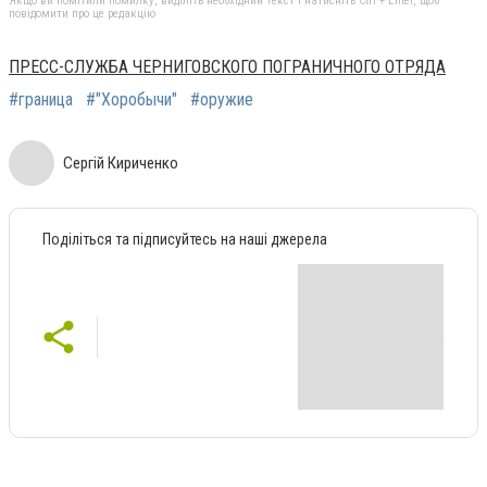
Якщо ви помітили помилку, виділіть необхідний текст і натисніть Ctrl + Enter, щоб
повідомити про це редакцію
ПРЕСС-СЛУЖБА ЧЕРНИГОВСКОГО ПОГРАНИЧНОГО ОТРЯДА
#граница
#"Хоробычи"
#оружие
Сергій Кириченко
Поділіться та підписуйтесь на наші джерела