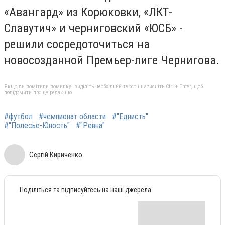
«Авангард» из Корюковки, «ЛКТ-
Славутич» и черниговский «ЮСБ» -
решили сосредоточиться на
новосозданной Премьер-лиге Чернигова.
Якщо ви помітили помилку, виділіть необхідний текст і натисніть Ctrl + Enter, щоб
повідомити про це редакцію
#футбол
#чемпионат области
#"Еднисть"
#"Полесье-Юность"
#"Ревна"
Сергій Кириченко
Поділіться та підписуйтесь на наші джерела