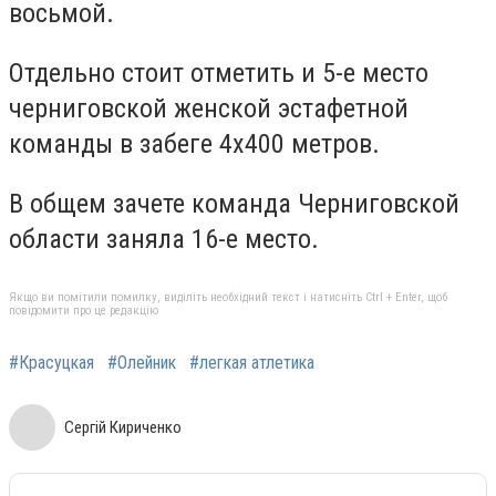
восьмой.
Отдельно стоит отметить и 5-е место
черниговской женской эстафетной
команды в забеге 4х400 метров.
В общем зачете команда Черниговской
области заняла 16-е место.
Якщо ви помітили помилку, виділіть необхідний текст і натисніть Ctrl + Enter, щоб
повідомити про це редакцію
#Красуцкая
#Олейник
#легкая атлетика
Сергій Кириченко