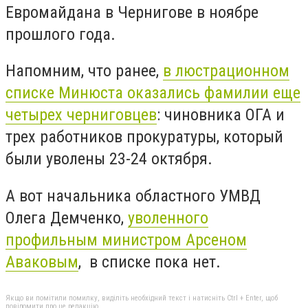
Евромайдана в Чернигове в ноябре
прошлого года.
Напомним, что ранее,
в люстрационном
списке Минюста оказались фамилии еще
четырех черниговцев
: чиновника ОГА и
трех работников прокуратуры, который
были уволены 23-24 октября.
А вот начальника областного УМВД
Олега Демченко,
уволенного
профильным министром Арсеном
Аваковым
, в списке пока нет.
Якщо ви помітили помилку, виділіть необхідний текст і натисніть Ctrl + Enter, щоб
повідомити про це редакцію