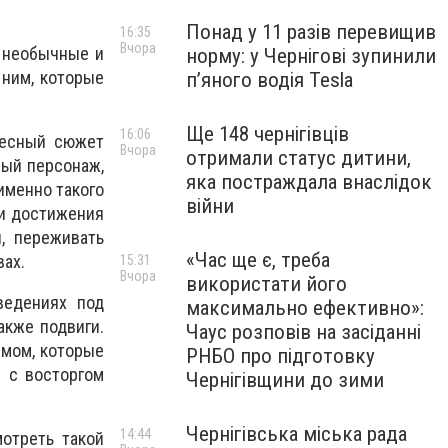
Понад у 11 разів перевищив
16:35
Вчора
и необычные и
норму: у Чернігові зупинили
 ним, которые
пʼяного водія Tesla
Ще 148 чернігівців
16:06
ресный сюжет
Вчора
отримали статус дитини,
ный персонаж,
яка постраждала внаслідок
именно такого
війни
ди достижения
, переживать
«Час ще є, треба
ах.
15:31
Вчора
використати його
ведениях под
максимально ефективно»:
акже подвиги.
Чаус розповів на засіданні
змом, которые
РНБО про підготовку
 с восторгом
Чернігівщини до зими
Чернігівська міська рада
14:44
отреть такой