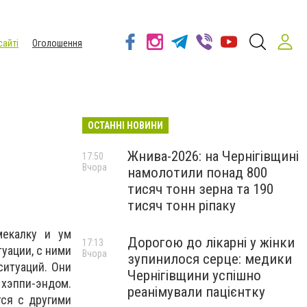
сайті
Оголошення
ОСТАННІ НОВИНИ
ы
Жнива-2026: на Чернігівщині
17:50
Вчора
намолотили понад 800
тисяч тонн зерна та 190
тисяч тонн ріпаку
мекалку и ум
Дорогою до лікарні у жінки
17:13
уации, с ними
Вчора
зупинилося серце: медики
ситуаций. Они
Чернігівщини успішно
 хэппи-эндом.
реанімували пацієнтку
ся с другими