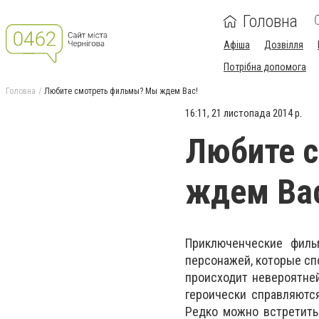
Головна
Афіша
Дозвілля
Потрібна допомога
Головна
Любите смотреть фильмы? Мы ждем Вас!
16:11, 21 листопада 2014 р.
Любите 
ждем Ва
Приключенческие филь
персонажей, которые сп
происходит невероятней
героически справляются
Редко можно встретить