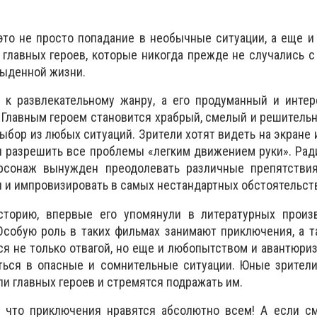
это не просто попадание в необычные ситуации, а еще 
главных героев, которые никогда прежде не случались с
быденной жизни.
 к развлекательному жанру, а его продуманный и инте
. Главным героем становится храбрый, смелый и решитель
ыбор из любых ситуаций. Зрители хотят видеть на экране 
н разрешить все проблемы «легким движением руки». Ра
рсонаж вынужден преодолевать различные препятствия
 и импровизировать в самых нестандартных обстоятельств
торию, впервые его упомянули в литературных произ
 Особую роль в таких фильмах занимают приключения, а т
ся не только отвагой, но еще и любопытством и авантюри
ться в опасные и сомнительные ситуации. Юные зрители
и главных героев и стремятся подражать им.
 что приключения нравятся абсолютно всем! А если см