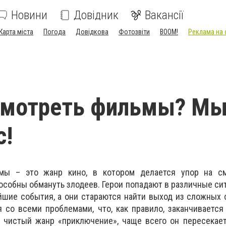
Новини
Довідник
Вакансії
Карта міста
Погода
Довідкова
Фотозвіти
BOOM!
Реклама на 
смотреть фильмы? М
с!
мы – это жанр кино, в котором делается упор на с
особны обмануть злодеев. Герои попадают в различные сит
шие события, а они стараются найти выход из сложных 
 со всеми проблемами, что, как правило, заканчивается
 чистый жанр «приключение», чаще всего он пересекает