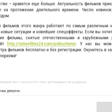
тве – нравится еще больше. Актуальность фильмов прик
е на протяжении длительного времени. Число новинок
одом.
 фильмов этого жанра работают по самым различным н
 новые ситуации и новейшие спецэффекты. Если вы хоти
ие фильмы, снятые отечественными и зарубежными 
айт
http://onlinefilms24.com/prikluchenie
. У нас вы може
тра фильмов бесплатно и без регистрации. Окунитесь в 
нтюризма!
бхідний текст і натисніть Ctrl + Enter, щоб повідомити про це редакцію
 наші джерела