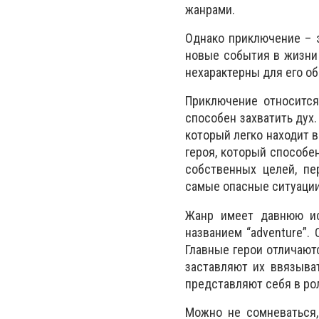
жанрами.
Однако приключение – 
новые события в жизни 
нехарактерны для его о
Приключение относится
способен захватить дух
который легко находит в
героя, который способе
собственных целей, пе
самые опасные ситуации
Жанр имеет давнюю ис
названием “adventure”.
Главные герои отличают
заставляют их ввязыва
представляют себя в рол
Можно не сомневаться,