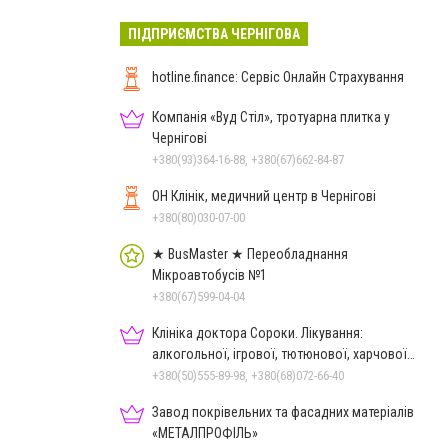
ПІДПРИЄМСТВА ЧЕРНІГОВА
hotline.finance: Сервіс Онлайн Страхування
Компанія «Вуд Стіл», тротуарна плитка у
Чернігові
+380(93)364-16-88, +380(67)662-84-87
ОН Клінік, медичний центр в Чернігові
+380(80)030-07-00
★ BusMaster ★ Переобладнання
Мікроавтобусів №1
+380(67)599-04-04
Клініка доктора Сороки. Лікування:
алкогольної, ігрової, тютюнової, харчової
залежностей, неврозів т
+380(50)555-89-98, +380(68)072-66-40
Завод покрівельних та фасадних матеріалів
«МЕТАЛПРОФІЛЬ»