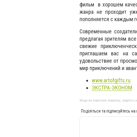
фильм в хорошем качес
жанра не проходит уж
пополняется с каждым г
Современные создатели
предлагая зрителям все
свежие приключенческ
приглашаем вас на с
удовольствие от просмо
мир приключений и ава
www.artofgifts.ru
ЭКСТРА-ЭКОНОМ
Якщо ви помітили помилку, виділіть нео
Поділіться та підписуйтесь на