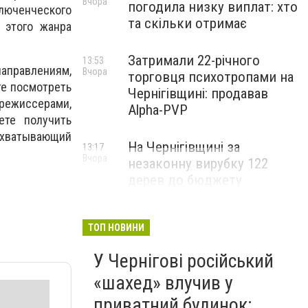
Вчора
погодила низку виплат: хто
люченческого
та скільки отримає
 этого жанра
Затримали 22-річного
13:53
аправлениям,
Вчора
торговця психотропами на
те посмотреть
Чернігівщині: продавав
режиссерами,
Alpha-PVP
те получить
захватывающий
На Чернігівщині за
13:17
Вчора
незаконну вирубку 122
дерев до бюджету
сплатили понад 3 млн грн
ТОП НОВИНИ
У Чернігові російський
«шахед» влучив у
приватний будинок: