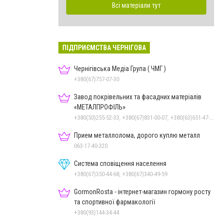
Всі матеріали тут
ПІДПРИЄМСТВА ЧЕРНІГОВА
Чернігівська Медіа Група ( ЧМГ )
+380(67)757-07-30
Завод покрівельних та фасадних матеріалів
«МЕТАЛПРОФІЛЬ»
+380(50)255-52-33, +380(67)831-00-07, +380(63)651-47-33
Прием металлолома, дорого куплю металл
063-17-40-320
Система сповіщення населення
+380(67)350-44-68, +380(67)340-49-59
GormonRosta - інтернет-магазин гормону росту
та спортивної фармакології
+380(93)144-34-44