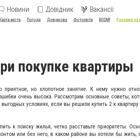
Новини
Довідник
Вакансії
Карта міста
Погода
Довідкова
Фотозвіти
BOOM!
Реклама на 
ри покупке квартиры
о приятное, но хлопотное занятие. К нему нужно отно
 ошибки очень высока. Рассмотрим основные советы, ко
 выгодных условиях, если вы решили купить 2 к квартиру
упить к поиску жилья, четко расставьте приоритеты. Осн
монтом или без него, в каком районе вы хотели бы жить, 