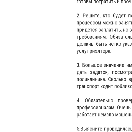
готовы потратить и проч
2. Решите, кто будет п
процессом можно занять
придется заплатить, но
требованиям. Обязател
должны быть четко указ
услуг риэлтора.
3. Большое значение им
дать задаток, посмотр
поликлиника. Сколько 
транспорт ходит поблизо
4. Обязательно пров
профессионалам. Очень 
работает немало мошенн
5.Выясните проводилась