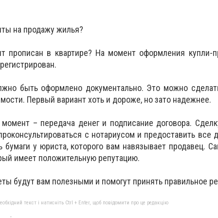
нты на продажу жилья?
нт прописан в квартире? На момент оформления купли-п
арегистрирован.
олжно быть оформлено документально. Это можно сделат
мости. Первый вариант хоть и дороже, но зато надежнее.
 момент – передача денег и подписание договора. Сдел
 проконсультироваться с нотариусом и предоставить все 
 бумаги у юриста, которого вам навязывает продавец. С
орый имеет положительную репутацию.
еты будут вам полезными и помогут принять правильное р
бхідний текст і натисніть Ctrl + Enter, щоб повідомити про це редакцію