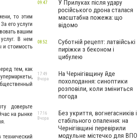
У Прилуках після удару
09:47
російського дрона сталася
мени, то этим
масштабна пожежа: що
За его услуги
відомо
твовать вашим
услуг. В нем
Суботній рецепт: латвійські
08:52
ы и стоимость
пиріжки з беконом і
цибулею
еред тем, как
На Чернігівщину йде
17:49
упермаркеты,
Вчора
похолодання: синоптики
общественный
розповіли, коли зміниться
погода
ту доверьте
Без укриття, вогнегасників і
йчас на рынке
17:16
Вчора
стабільного опалення: на
я.
Чернігівщині перевірили
модульне містечко для ВПО
в технический