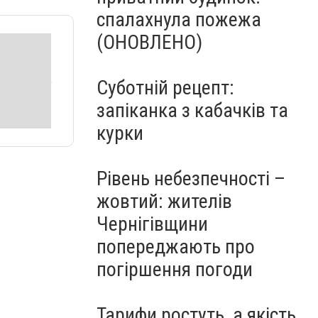
спалахнула пожежа
(ОНОВЛЕНО)
Суботній рецепт:
запіканка з кабачків та
курки
Рівень небезпечності –
жовтий: жителів
Чернігівщини
попереджають про
погіршення погоди
Тарифи ростуть, а якість