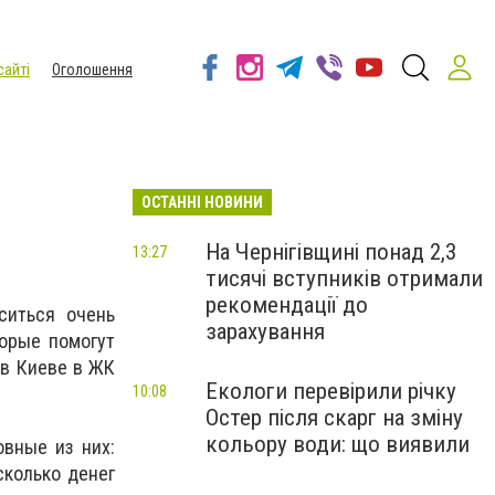
сайті
Оголошення
ОСТАННІ НОВИНИ
На Чернігівщині понад 2,3
13:27
тисячі вступників отримали
рекомендації до
ситься очень
зарахування
торые помогут
 в Киеве в ЖК
Екологи перевірили річку
10:08
Остер після скарг на зміну
кольору води: що виявили
овные из них:
сколько денег