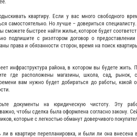
ее.
одыскивать квартиру. Если у вас много свободного вре
ся самостоятельно. Но лучше – довериться специалисту. 
 вы сможете быстрее найти жилье, которое будет соответс
ьно подпишите с риэлтором договор о предоставлении 
аны права и обязанности сторон, время на поиск квартир
еет инфраструктура района, в котором вы будете жить. П
ите где расположены магазины, школа, сад, рынок, с
времени вам нужно будет добираться до работы, какой 
сти.
ерьте документы на юридическую чистоту. Эту рабо
важно, чтобы сделка была оформлена согласно закону. Се
иков, которые с легкостью обманут доверчивого покупател
 ли в квартире перепланировка, и были ли она внесена 