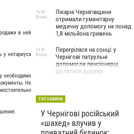
Лікарні Чернігівщини
16:30
Вчора
отримали гуманітарну
медичну допомогу на понад
родажи в ней
1,8 мільйона гривень
Перегрілася на сонці: у
15:41
ь у нотариуса
Вчора
Чернігові патрульні
допомогли пенсіонерці
дістатися додому
ку необходимо
документы. Не
амостоятельно
ТОП НОВИНИ
ешение.
У Чернігові російський
«шахед» влучив у
приватний будинок: