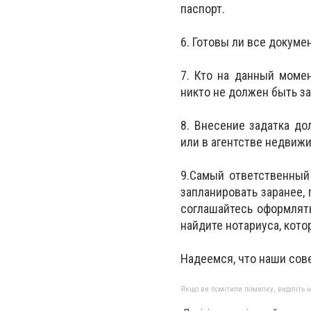
паспорт.
6. Готовы ли все докуме
7. Кто на данный моме
никто не должен быть з
8. Внесение задатка д
или в агентстве недвижи
9.Самый ответственный
запланировать заранее,
соглашайтесь оформлять
найдите нотариуса, кот
Надеемся, что наши сов
Якщо ви помітили помилку, виділіть нео