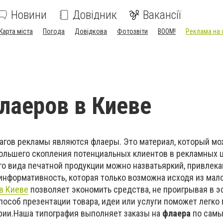
Новини
Довідник
Вакансії
Карта міста
Погода
Довідкова
Фотозвіти
BOOM!
Реклама на 
лаеров в Киеве
гов рекламы являются флаеры. Это материал, который м
большего скопления потенциальных клиентов в рекламных ц
о вида печатной продукции можно назватьяркий, привлек
информативность, которая только возможна исходя из мал
в Киеве
позволяет экономить средства, не проигрывая в 
пособ презентации товара, идеи или услуги поможет легко
рии.Наша типография выполняет заказы на
флаера
по сам