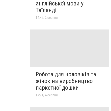
англійської мови у
Таїланді
14:45, 2 серпня
Робота для чоловіків та
жінок на виробництво
паркетної дошки
17:24, 4 серпня