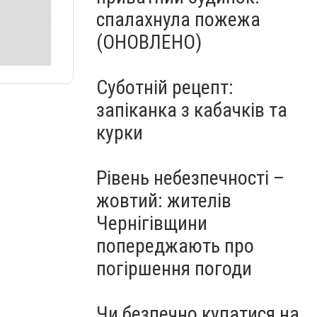
спалахнула пожежа
(ОНОВЛЕНО)
Суботній рецепт:
запіканка з кабачків та
курки
Рівень небезпечності –
жовтий: жителів
Чернігівщини
попереджають про
погіршення погоди
Чи безпечно купатися на