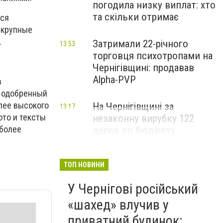
погодила низку виплат: хто
та скільки отримає
мся
 крупные
.
Затримали 22-річного
13:53
торговця психотропами на
Чернігівщині: продавав
Alpha-PVP
в
и одобренный
лее высокого
На Чернігівщині за
13:17
ото и тексты
незаконну вирубку 122
иболее
дерев до бюджету
сплатили понад 3 млн грн
ТОП НОВИНИ
У Чернігові російський
«шахед» влучив у
приватний будинок: