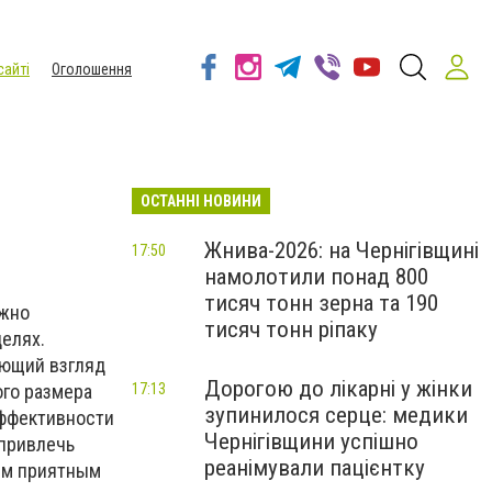
сайті
Оголошення
ОСТАННІ НОВИНИ
Жнива-2026: на Чернігівщині
17:50
намолотили понад 800
тисяч тонн зерна та 190
ожно
тисяч тонн ріпаку
елях.
ающий взгляд
Дорогою до лікарні у жінки
ого размера
17:13
зупинилося серце: медики
эффективности
Чернігівщини успішно
 привлечь
реанімували пацієнтку
ым приятным