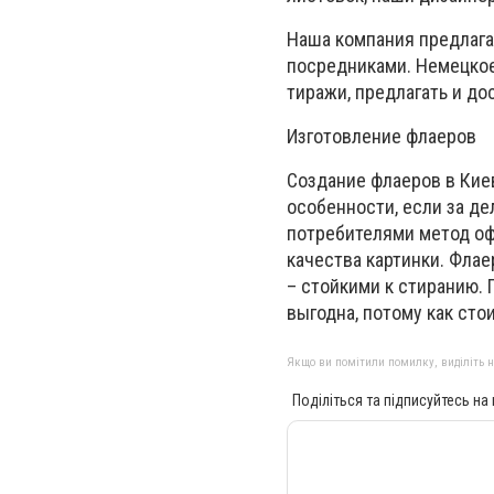
Наша компания предлага
посредниками. Немецкое
тиражи, предлагать и д
Изготовление флаеров
Создание флаеров в Кие
особенности, если за д
потребителями метод оф
качества картинки. Флае
– стойкими к стиранию. 
выгодна, потому как ст
Якщо ви помітили помилку, виділіть нео
Поділіться та підписуйтесь на