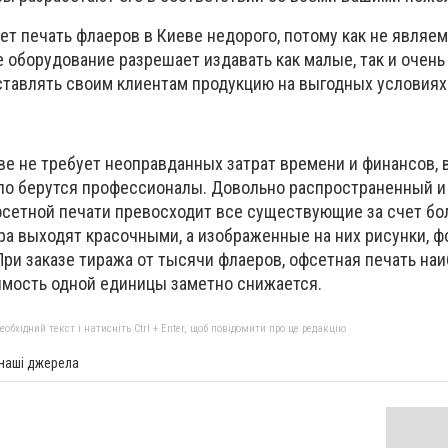
ет печать флаеров в Киеве недорого, потому как не являе
 оборудование разрешает издавать как малые, так и очень
оставлять своим клиентам продукцию на выгодных условиях
ве не требует неоправданных затрат времени и финансов, 
ело берутся профессионалы. Довольно распространенный 
сетной печати превосходит все существующие за счет бо
ра выходят красочными, а изображенные на них рисунки, ф
При заказе тиража от тысячи флаеров, офсетная печать на
оимость одной единицы заметно снижается.
бхідний текст і натисніть Ctrl + Enter, щоб повідомити про це редакцію
 наші джерела