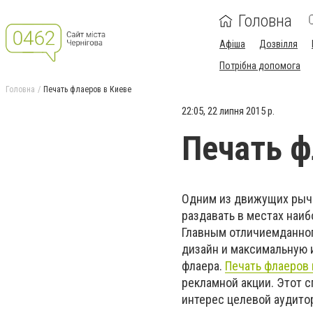
Головна
Афіша
Дозвілля
Потрібна допомога
Головна
Печать флаеров в Киеве
22:05, 22 липня 2015 р.
Печать ф
Одним из движущих рыча
раздавать в местах наи
Главным отличиемданног
дизайн и максимальную 
флаера.
Печать флаеров 
рекламной акции. Этот с
интерес целевой аудито