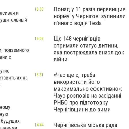
Понад у 11 разів перевищив
16:35
асивая и
норму: у Чернігові зупинили
внушительный
пʼяного водія Tesla
Ще 148 чернігівців
16:06
отримали статус дитини,
и, подземного
яка постраждала внаслідок
вии с
війни
угие
«Час ще є, треба
15:31
тавить их на
використати його
.
максимально ефективно»:
Чаус розповів на засіданні
РНБО про підготовку
нному
Чернігівщини до зими
тную
т будущих
Чернігівська міська рада
14:44
ланиями.