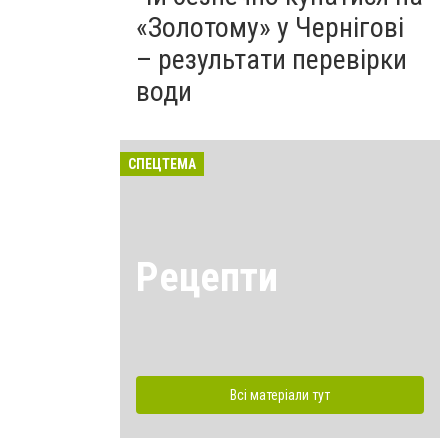
«Золотому» у Чернігові
– результати перевірки
води
СПЕЦТЕМА
Рецепти
Всі матеріали тут