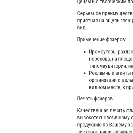
ценам и с творческим п
Серьезное преимущество
приятная на ощупь глян
вид.
Применение флаеров:
Промоутеры раздают
перехода, на площа
типомаудитории, на
Рекламные агенты 
организации с цель
видном месте, к пр
Печать флаеров
Качественная печать фл
высокотехнологичному 
продукцию по Вашему за
листовок, наши дизайне