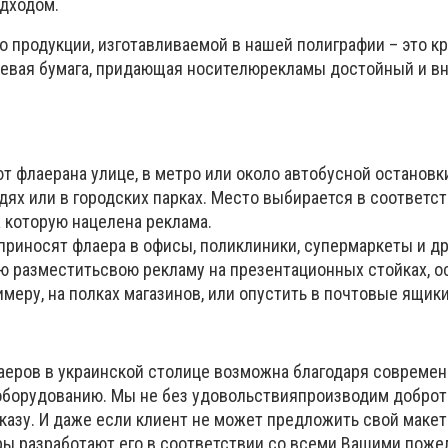
одходом.
 продукции, изготавливаемой в нашей полиграфии – это кр
цевая бумага, придающая носителюрекламы достойный и 
 флаерана улице, в метро или около автобусной остановк
дях или в городских парках. Место выбирается в соответст
 которую нацелена реклама.
приносят флаера в офисы, поликлиники, супермаркеты и др
ю разместитьсвою рекламу на презентационных стойках, ос
имеру, на полках магазинов, или опустить в почтовые ящики
аеров в украинской столице возможна благодаря совреме
оборудованию. Мы не без удовольствияпроизводим добро
казу. И даже если клиент не может предложить свой маке
ры разработают его в соответствии со всеми Вашими поже