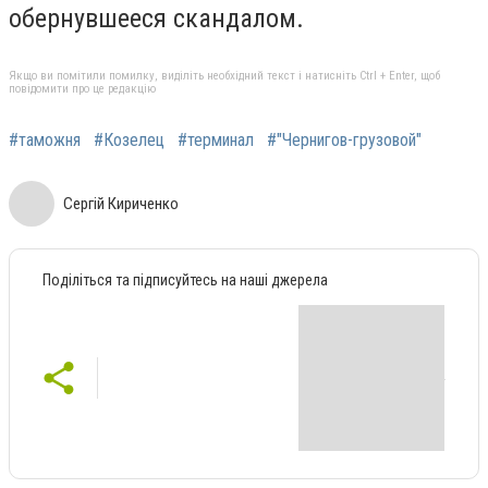
обернувшееся скандалом.
Якщо ви помітили помилку, виділіть необхідний текст і натисніть Ctrl + Enter, щоб
повідомити про це редакцію
#таможня
#Козелец
#терминал
#"Чернигов-грузовой"
Сергій Кириченко
Поділіться та підписуйтесь на наші джерела