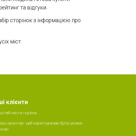
ейтинг та відгуки.
абір сторінок з інформацією про
сіх міст.
ші клієнти
табі міста і країни.
Наш орієнтир: щоб користувачеві була цікава
іків!