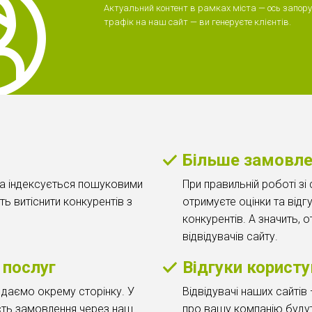
Актуальний контент в рамках міста — ось запору
трафік на наш сайт — ви генеруєте клієнтів.
Більше замовл
ка індексується пошуковими
При правильній роботі зі
ь витіснити конкурентів з
отримуєте оцінки та відг
конкурентів. А значить, 
відвідувачів сайту.
 послуг
Відгуки користу
 даємо окрему сторінку. У
Відвідувачі наших сайтів 
сть замовлення через наш
про вашу компанію буду