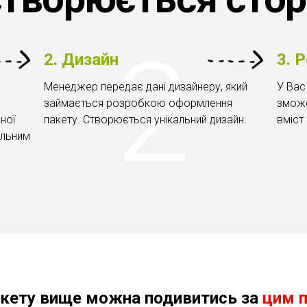
2. Дизайн
3. 
Менеджер передає дані дизайнеру, який
У Вас
займається розробкою оформлення
зможе
ної
пакету. Створюється унікальний дизайн.
вміст 
альним
кету вище можна подивитись за
цим 