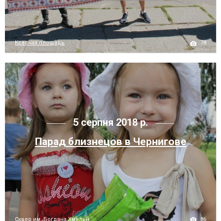
78
Красная площадь
5 серпня 2018 р.
Парад близнецов в Чернигове
86
Сквер им. Богдана Хмельн...