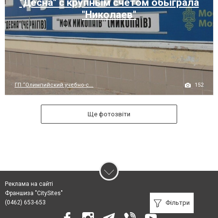
"Десна" с крупным счетом обыграла
"Николаев"
152
ГП “Олимпийский учебно-с...
Ще фотозвіти
Реклама на сайті
Франшиза "CitySites"
(0462) 653-653
Фільтри