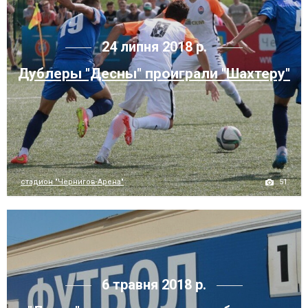
24 липня 2018 р.
Дублеры "Десны" проиграли "Шахтеру"
51
стадион "Чернигов-Арена"
6 травня 2018 р.