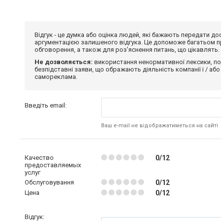
Відгук - це думка або оцінка людей, які бажають передати 
аргументацією залишеного відгука. Це допоможе багатьом пр
обговорення, а також для роз'яснення питань, що цікавлять.
Не дозволяється:
використання ненормативної лексики, по
безпідставні заяви, що ображають діяльність компанії і / або
самореклама.
Введіть email:
Ваш e-mail не відображатиметься на сайті
Качество
0/12
предоставляемых
услуг
Обслуговування
0/12
Цена
0/12
Відгук: