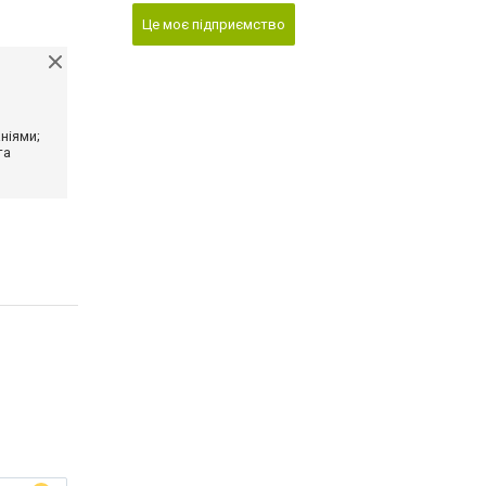
Це моє підприємство
ніями;
та