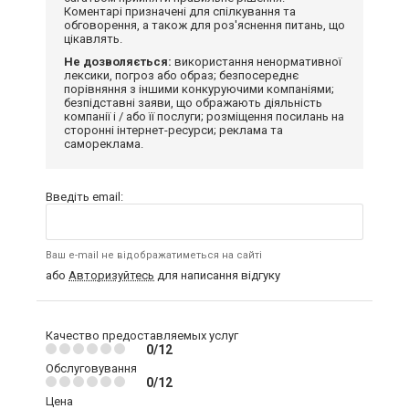
Коментарі призначені для спілкування та
обговорення, а також для роз'яснення питань, що
цікавлять.
Не дозволяється:
використання ненормативної
лексики, погроз або образ; безпосереднє
порівняння з іншими конкуруючими компаніями;
безпідставні заяви, що ображають діяльність
компанії і / або її послуги; розміщення посилань на
сторонні інтернет-ресурси; реклама та
самореклама.
Введіть email:
Ваш e-mail не відображатиметься на сайті
або
Авторизуйтесь
для написання відгуку
Качество предоставляемых услуг
0/12
Обслуговування
0/12
Цена