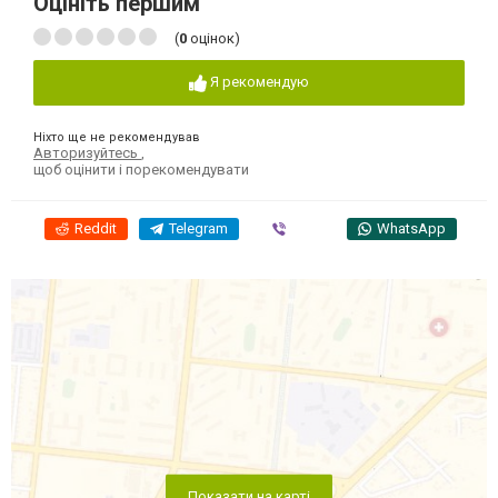
Оцініть першим
(
0
оцінок)
Я рекомендую
Ніхто ще не рекомендував
Авторизуйтесь
,
щоб оцінити і порекомендувати
Reddit
Telegram
Viber
WhatsApp
Показати на карті