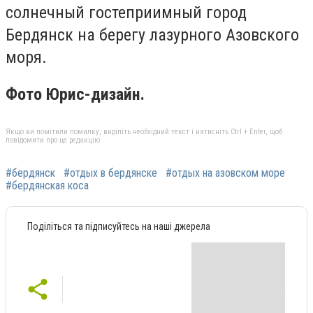
солнечный гостеприимный город
Бердянск на берегу лазурного Азовского
моря.
Фото Юрис-дизайн.
Якщо ви помітили помилку, виділіть необхідний текст і натисніть Ctrl + Enter, щоб
повідомити про це редакцію
#бердянск
#отдых в бердянске
#отдых на азовском море
#бердянская коса
Поділіться та підписуйтесь на наші джерела