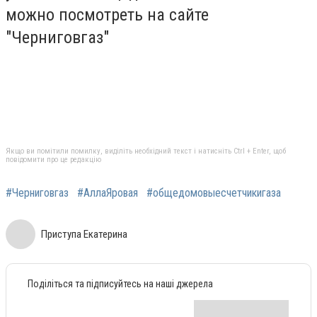
можно посмотреть на сайте
"Черниговгаз"
Якщо ви помітили помилку, виділіть необхідний текст і натисніть Ctrl + Enter, щоб
повідомити про це редакцію
#Черниговгаз
#АллаЯровая
#общедомовыесчетчикигаза
Приступа Екатерина
Поділіться та підписуйтесь на наші джерела