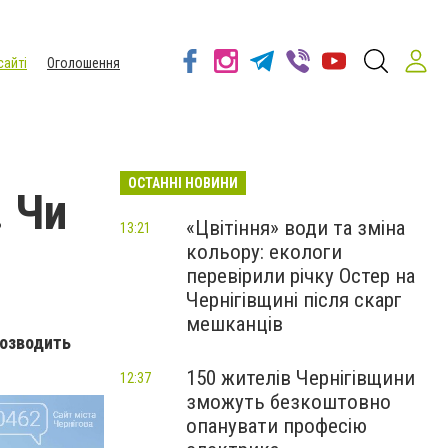
сайті
Оголошення
ОСТАННІ НОВИНИ
 Чи
«Цвітіння» води та зміна
13:21
кольору: екологи
перевірили річку Остер на
Чернігівщині після скарг
мешканців
розводить
150 жителів Чернігівщини
12:37
зможуть безкоштовно
опанувати професію