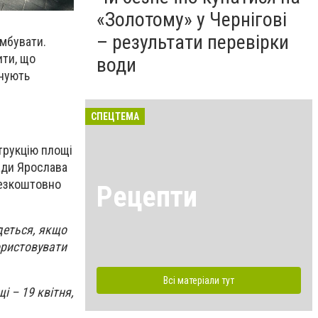
«Золотому» у Чернігові
– результати перевірки
амбувати.
ити, що
води
анують
СПЕЦТЕМА
струкцію площі
ади Ярослав
а
 безкоштовно
Рецепти
деться, якщо
ористовувати
Всі матеріали тут
і – 19 квітня,