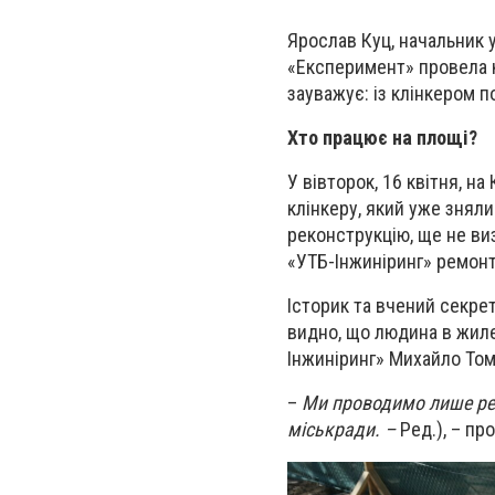
Ярослав Куц, начальник у
«Експеримент» провела к
зауважує: із клінкером 
Хто працює на площі?
У вівторок, 16 квітня, 
клінкеру, який уже знял
реконструкцію, ще не виз
«УТБ-Інжиніринг» ремонт
Історик та вчений секрет
видно, що людина в жиле
Інжиніринг» Михайло Том
–
Ми проводимо лише рек
міськради. –
Ред.), – п