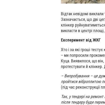
Відтак невідомі виклали
Зазначається, що дві це
клінкер руйнуватиметься
викласти в центрі площі
Експеримент від ЖКГ
Хто і за які гроші тесту
– ми попросили прокомен
Куца. Виявилося, що він,
протестувати й клінкер. 
– Випробування – це дуж
пройтися віброплитою по
(під час реконструкції п
Так, у тендері на ремонт
після тендеру буде пере