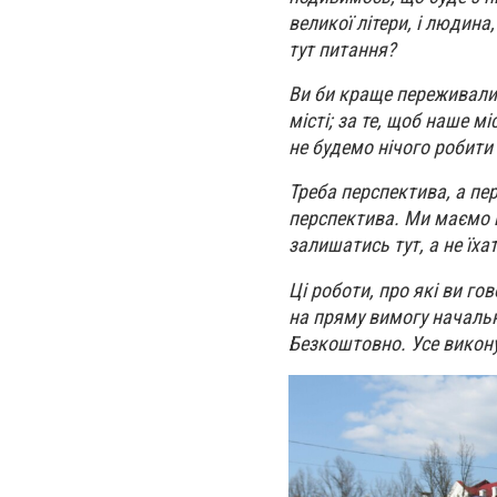
великої літери, і людина
тут питання?
Ви би краще переживали 
місті; за те, щоб наше м
не будемо нічого робити 
Треба перспектива, а пер
перспектива. Ми маємо щ
залишатись тут, а не їхат
Ці роботи, про які ви го
на пряму вимогу начальн
Безкоштовно. Усе викону