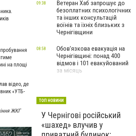
Ветеран Хаб запрошує до
09:38
безоплатних психологічних
вника.
та інших консультацій
иків
воїнів та їхніх близьких з
Чернігівщини
Обов’язкова евакуація на
08:58
випробування
Чернігівщині: понад 400
атиме
відмов і 101 евакуйований
ині на площі
за місяць
лав відео, де
Жнива-2026: на Чернігівщині
17:50
івник «УТБ-
Вчора
намолотили понад 800
тисяч тонн зерна та 190
ТОП НОВИНИ
тисяч тонн ріпаку
ління ЖКГ
У Чернігові російський
«шахед» влучив у
приватний будинок: