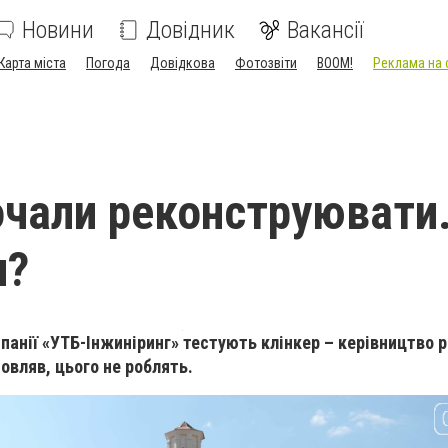
Новини
Довідник
Вакансії
Карта міста
Погода
Довідкова
Фотозвіти
BOOM!
Реклама на 
чали реконструювати.
и?
панії «УТБ-Інжиніринг» тестують клінкер – керівництво 
мовляв, цього не роблять.