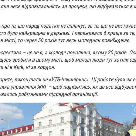
, яка несе відповідальність за процеси, які відбуваються в м
про те, що народ податки не сплачує; за те, що не вистача
істо було найкращим в державі. І переживали б краще за те
в місті, то через 50 років тут весь молодняк повиїжджає.
спектива – це не я, а молоде покоління, якому 20 років. Ос
ось зробити в цьому місті, щоб молоді люди тут хотіли од
и ні в Київ, ні за кордон.
ворите, виконували не «УТБ-Інжиніринг». Ці роботи були як
ика управління ЖКГ – щоб подивитись, як це все відбуваєт
валось робітниками підрядної організації.