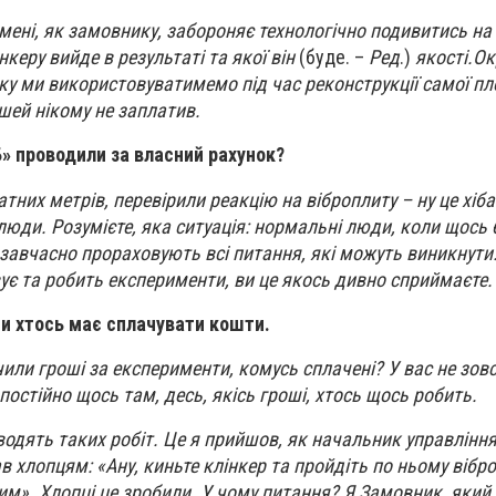
мені
,
як замовнику
,
забороняє технологічно подивитись на 
нкеру вийде в результаті та якої він
(буде. –
Ред
.)
якості.
Ок
яку ми використовуватимемо під час реконструкції самої пл
ошей нікому не заплатив.
Б» проводили за власний рахунок?
тних метрів, перевірили реакцію на віброплиту – ну це хіб
 люди. Розумієте, яка ситуація: нормальні люди, коли щось
 завчасно прораховують всі питання, які можуть виникнути
є та робить експерименти, ви це якось дивно сприймаєте.
ти хтось має сплачувати кошти.
чили гроші за експерименти, комусь сплачені? У вас не зов
постійно щось там, десь, якісь гроші, хтось щось робить.
водять таких робіт. Це я прийшов
,
як начальник управління
в хлопцям: «Ану
,
киньте клінкер та пройдіть по ньому вібр
им». Хлопці це зробили. У чому питання? Я Замовник, який