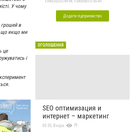
залежностей, неврозів т
+380(50)555-89-98, +380(68)072-66-40
істі. У чому
Додати підприємство
є грошей в
, що якщо ми
ОГОЛОШЕННЯ
ь це
ружуватись і
 експеримент
ься.
SEO оптимизация и
интернет – маркетинг
79
05:35, Вчора