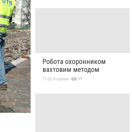
Робота охоронником
вахтовим методом
69
11:03, 4 серпня