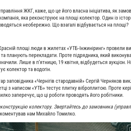
правління ЖКГ, каже, що це його власна ініціатива, як замо
омпанія, яка реконструює на площі колектор. Один із істор
поводять
ся
необережно.
Що взагалі відбувається на площі?
на Красній площі люди в жилетах «УТБ-Інжиніринг» провели 
и та планують перекладати. Проте підрядника, який виконув
начили. Лише в п’ятницю, 19 квітня, відбудеться аукціон. Н
ує колектор та водогін.
ар заповідника «Чернігів стародавній» Сергій Черняков вик
тці з написом «УТБ» тестує плитку віброплитою. Проте кер
илко заперечує, що ці роботи проводять його робітники.
онструкцію колектору. Звертайтесь до замовника (управ
рокоментував нам Михайло Томилко.