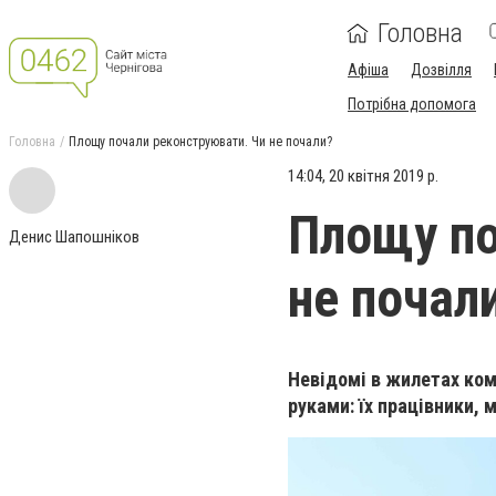
Головна
Афіша
Дозвілля
Потрібна допомога
Головна
Площу почали реконструювати. Чи не почали?
14:04, 20 квітня 2019 р.
Площу по
Денис Шапошніков
не почал
Невідомі в жилетах ком
руками: їх працівники, 