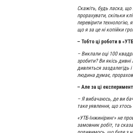
Скажіть, будь ласка, що 
прорахувати, скільки клі
перевірити технологію, 
що я за це ні копійки гр
– Тобто ці роботи в «УТ
– Виклали оці 100 квадра
зробити? Ви якісь дивні
дивляться заздалегідь і
людина думає, прорахову
– Але за ці експеримен
– Я вибачаюсь, де ви ба
таке уявлення, що хтось 
«УТБ-Інжиніринг» не про
замовник робіт
,
та сказа
подивимось, що буде з н