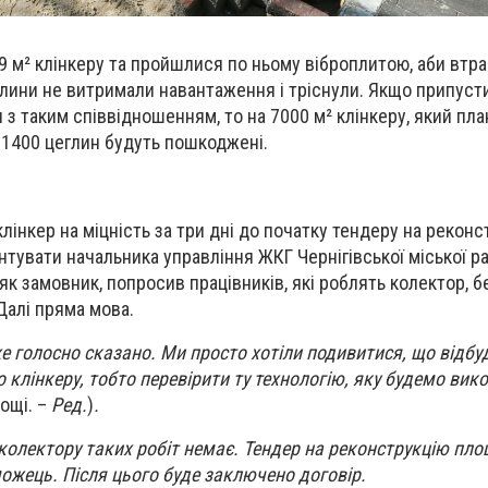
 9 м² клінкеру та пройшлися по ньому віброплитою, аби втр
глини не витримали навантаження і тріснули. Якщо припуст
 з таким співвідношенням, то на 7000 м² клінкеру, який пл
, 1400 цеглин будуть пошкоджені.
є клінкер на міцність за три дні до початку тендеру на рекон
тувати начальника управління ЖКГ Чернігівської міської р
 як замовник, попросив працівників, які роблять колектор,
Далі пряма мова.
е голосно сказано. Ми просто хотіли подивитися, що відбу
 клінкеру, тобто перевірити ту технологію, яку будемо вик
лощі. –
Ред.
)
.
 колектору таких робіт немає. Тендер на реконструкцію площ
можець. Після цього буде заключено договір.