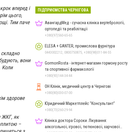
крок вперед і
ПІДПРИЄМСТВА ЧЕРНІГОВА
рім цього
,
ощі. Тим паче
АвангардМед - сучасна клініка вертебрології,
ортопедії та реабілітації
+380(97)560-65-65
ELESA + GANTER, промислова фурнітура
а складно
0443002212, 0800750875, +380(98)011-84-55
 будують, вони
GormonRosta - інтернет-магазин гормону росту
. Коли
та спортивної фармакології
+380(93)144-34-44
ОН Клінік, медичний центр в Чернігові
+380(80)030-07-00
сім здорове
Юридичний Маркетплейс "Консультант"
+380(73)260-29-94
 ЖКГ, як
Клініка доктора Сороки. Лікування:
оплитою –
алкогольної, ігрової, тютюнової, харчової
 пишеться з