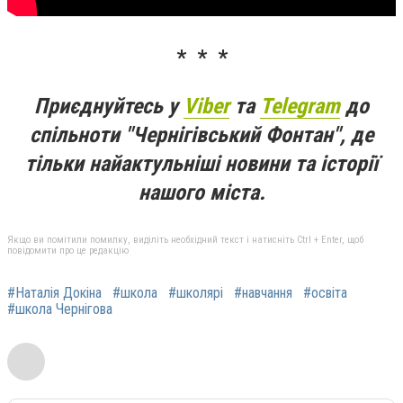
* * *
Приєднуйтесь у
Viber
та
Telegram
до
спільноти "Чернігівський Фонтан", де
тільки найактульніші новини та історії
нашого міста.
Якщо ви помітили помилку, виділіть необхідний текст і натисніть Ctrl + Enter, щоб
повідомити про це редакцію
#Наталія Докіна
#школа
#школярі
#навчання
#освіта
#школа Чернігова