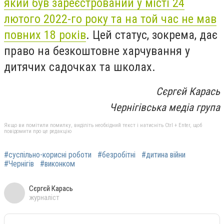
який був зареєстрований у місті 24
лютого 2022-го року та на той час не мав
повних 18 років
. Цей статус, зокрема, дає
право на безкоштовне харчування у
дитячих садочках та школах.
Сєргєй Карась
Чернігівська медіа група
Якщо ви помітили помилку, виділіть необхідний текст і натисніть Ctrl + Enter, щоб
повідомити про це редакцію
#суспільно-корисні роботи
#безробітні
#дитина війни
#Чернігів
#виконком
Сєргєй Карась
журналіст