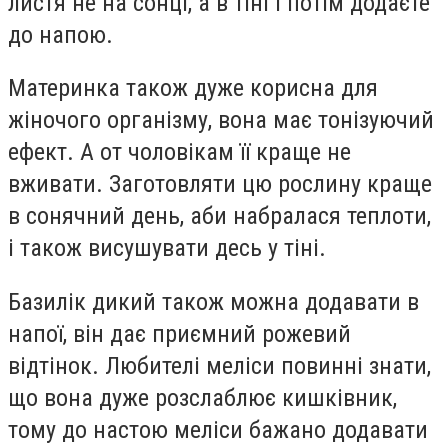
листя не на сонці, а в тіні і потім додаєте
до напою.
Материнка також дуже корисна для
жіночого організму, вона має тонізуючий
ефект. А от чоловікам її краще не
вживати. Заготовляти цю рослину краще
в сонячний день, аби набралася теплоти,
і також висушувати десь у тіні.
Базилік дикий також можна додавати в
напої, він дає приємний рожевий
відтінок. Любителі меліси повинні знати,
що вона дуже розслаблює кишківник,
тому до настою меліси бажано додавати