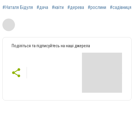
#Наталя Бідуля
#дача
#квіти
#дерева
#рослини
#садівниця
Поділіться та підписуйтесь на наші джерела