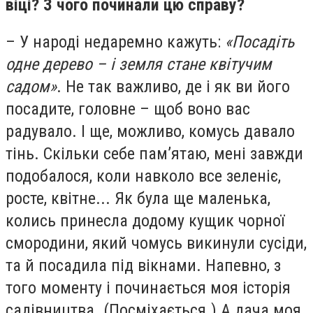
віці? З чого починали цю справу?
– У народі недаремно кажуть:
«Посадіть
одне дерево – і земля стане квітучим
садом»
. Не так важливо, де і як ви його
посадите, головне – щоб воно вас
радувало. І ще, можливо, комусь давало
тінь. Скільки себе пам’ятаю, мені завжди
подобалося, коли навколо все зеленіє,
росте, квітне... Як була ще маленька,
колись принесла додому кущик чорної
смородини, який чомусь викинули сусіди,
та й посадила під вікнами. Напевно, з
того моменту і починається моя історія
садівництва. (Посміхається.) А дача моя