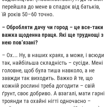
перейшла до мене в спадок від батьків,
їй років 50–60 точно.
– Обробляти дачу чи город – це все-таки
важка щоденна праця. Які ще труднощі з
нею пов’язані?
– Ох... Ну, в наших краях, а може, і всюди
так, найбільша складність – сусіди. Мені
головне, щоб була тиша навколо, а не
завжди так виходить. Важко й те, що
кожній рослині треба догодити – свій
ґрунт, своє добриво. А взагалі, мати гарні
троянди та охайні нігті одночасно –