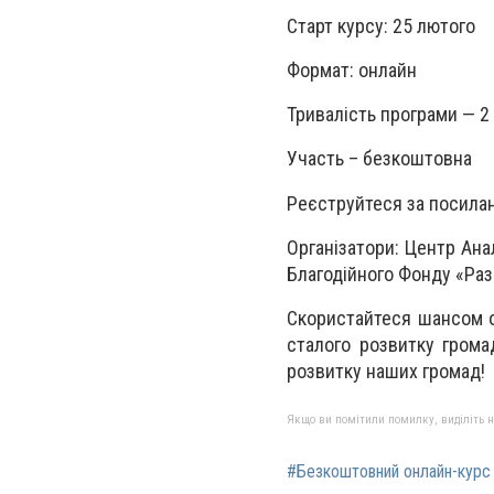
Старт курсу: 25 лютого
Формат: онлайн
Тривалість програми — 2
Участь – безкоштовна
Реєструйтеся за посила
Організатори: Центр Анал
Благодійного Фонду «Раз
Скористайтеся шансом о
сталого розвитку грома
розвитку наших громад!
Якщо ви помітили помилку, виділіть нео
#Безкоштовний онлайн-курс