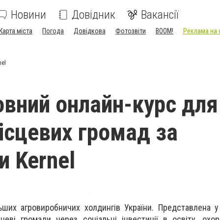
Новини
Довідник
Вакансії
Карта міста
Погода
Довідкова
Фотозвіти
BOOM!
Реклама на 
nel
вний онлайн-курс для
місцевих громад за
и Kernel
ьших агровиробничих холдингів України. Представлена у
цеві громади через соціальні інвестиції в освіту, охор