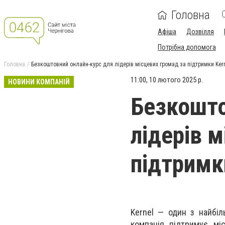
Головна
Афіша
Дозвілля
Потрібна допомога
Головна
Безкоштовний онлайн-курс для лідерів місцевих громад за підтримки Ker
11:00, 10 лютого 2025 р.
НОВИНИ КОМПАНІЙ
Безкошто
лідерів 
підтримк
Kernel — один з найбіл
компанія підтримує міс