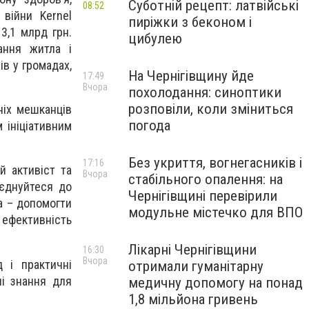
Суботній рецепт: латвійські
08:52
війни Kernel
пиріжки з беконом і
3,1 млрд грн.
цибулею
ання житла і
ів у громадах,
На Чернігівщину йде
17:49
Вчора
похолодання: синоптики
розповіли, коли зміниться
ніх мешканців
погода
 ініціативним
Без укриття, вогнегасників і
17:16
й активіст та
Вчора
стабільного опалення: на
оєднуйтеся до
Чернігівщині перевірили
а – допомогти
модульне містечко для ВПО
ефективність
Лікарні Чернігівщини
16:30
Вчора
 і практичні
отримали гуманітарну
ні знання для
медичну допомогу на понад
1,8 мільйона гривень