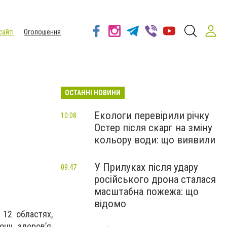
сайті
Оголошення
ОСТАННІ НОВИНИ
Екологи перевірили річку
10:08
Остер після скарг на зміну
кольору води: що виявили
У Прилуках після удару
09:47
російського дрона сталася
масштабна пожежа: що
відомо
 12 областях,
ону здоров’я,