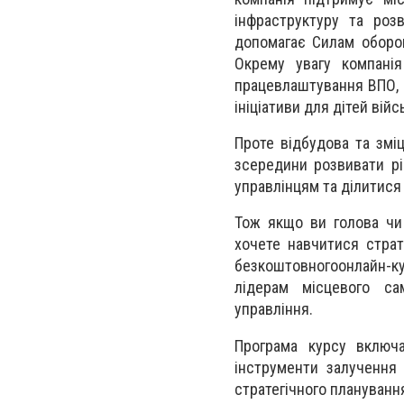
інфраструктуру та роз
допомагає Силам оборон
Окрему увагу компані
працевлаштування ВПО, с
ініціативи для дітей вій
Проте відбудова та змі
зсередини розвивати рід
управлінцям та ділитися
Тож якщо ви голова чи
хочете навчитися страт
безкоштовногоонлайн-ку
лідерам місцевого са
управління.
Програма курсу включа
інструменти залучення 
стратегічного плануванн