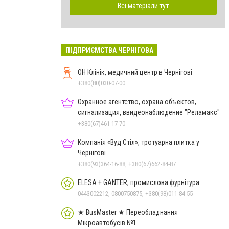
Всі матеріали тут
ПІДПРИЄМСТВА ЧЕРНІГОВА
ОН Клінік, медичний центр в Чернігові
+380(80)030-07-00
Охранное агентство, охрана объектов,
сигнализация, ввидеонаблюдение "Реламакс"
+380(67)461-17-70
Компанія «Вуд Стіл», тротуарна плитка у
Чернігові
+380(93)364-16-88, +380(67)662-84-87
ELESA + GANTER, промислова фурнітура
0443002212, 0800750875, +380(98)011-84-55
★ BusMaster ★ Переобладнання
Мікроавтобусів №1