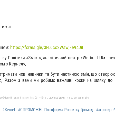
 тижні
нням:
https://forms.gle/3FL6cc2WswjFe94J8
ізу Політики «Зміст», аналітичний центр «We built Ukraine
ом з Кернел»,
тримати нові навички та бути частиною змін, що створю
д! Разом з вами ми робимо важливі кроки на шляху до 
бхідний текст і натисніть Ctrl + Enter, щоб повідомити про це редакцію
#Kernel
#СПРОМОЖНІ: Платформа Розвитку Громад
#агровироб