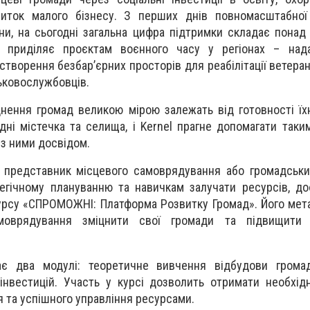
виток малого бізнесу. З перших днів повномасштабної 
и, на сьогодні загальна цифра підтримки складає понад 
я приділяє проєктам воєнного часу у регіонах – над
творення безбар’єрних просторів для реабілітації ветеран
ськовослужбовців.
цнення громад великою мірою залежать від готовності їх
ні містечка та селища, і Kernel прагне допомагати таким
 з ними досвідом.
 представник місцевого самоврядування або громадськи
егічному плануванню та навичкам залучати ресурсів, д
рсу «СПРОМОЖНІ: Платформа Розвитку Громад». Його мет
моврядування зміцнити свої громади та підвищити 
є два модулі: теоретичне вивчення відбудови громад
інвестицій. Участь у курсі дозволить отримати необхід
я та успішного управління ресурсами.