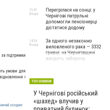
Перегрілася на сонці: у
15:41
Вчора
Чернігові патрульні
допомогли пенсіонерці
дістатися додому
За одного незаконно
14:54
Вчора
виловленого рака — 3332
гривні: на Чернігівщині
» за підтримки
вводять заборону
ють умови для
відновлення і
ТОП НОВИНИ
У Чернігові російський
«шахед» влучив у
ничий холдинг
приватний будинок: