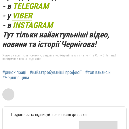
- в
TELEGRAM
- у
VIBER
- в
INSTAGRAM
Тут тільки найактульніші відео,
новини та історії Чернігова!
Якщо ви помітили помилку, виділіть необхідний текст і натисніть Ctrl + Enter, щоб
повідомити про це редакцію
#ринок праці
#найзатребуваніші професії
#топ вакансій
#Чернігівщина
Поділіться та підписуйтесь на наші джерела