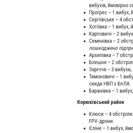
вибухів, ймовірно с
Прогрес – 1 вибух,
Сергіївське – 4 обс
Хотіївка – 1 вибух,
Карповичі – 2 вибу
Семенівка – 2 обстр
пошкоджено підпр
Архипівка – 7 обстр
Блешня – 2 обстріл
Заріччя – 3 вибухи,
Тимоновичі – 1 вибу
скиди НВП з БпЛА.
Баранівка – 1 вибух
Корюківський район
Клюси – 4 обстріли:
FPV-дрони.
Єліне – 1 вибух, йм