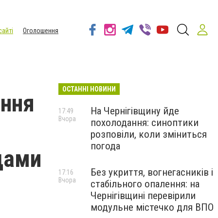
сайті
Оголошення
ОСТАННІ НОВИНИ
оння
На Чернігівщину йде
17:49
Вчора
похолодання: синоптики
розповіли, коли зміниться
погода
дами
Без укриття, вогнегасників і
17:16
Вчора
стабільного опалення: на
Чернігівщині перевірили
модульне містечко для ВПО