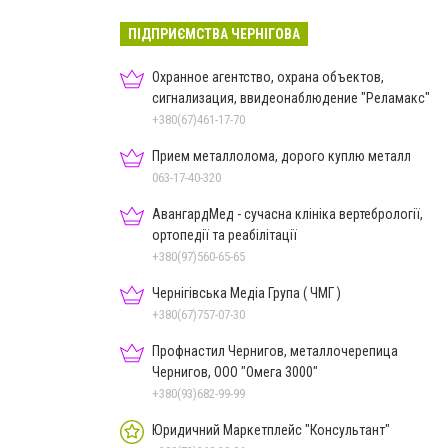
ПІДПРИЄМСТВА ЧЕРНІГОВА
Охранное агентство, охрана объектов,
сигнализация, ввидеонаблюдение "Реламакс"
+380(67)461-17-70
Прием металлолома, дорого куплю металл
063-17-40-320
АвангардМед - сучасна клініка вертебрології,
ортопедії та реабілітації
+380(97)560-65-65
Чернігівська Медіа Група ( ЧМГ )
+380(67)757-07-30
Профнастил Чернигов, металлочерепица
Чернигов, ООО "Омега 3000"
+380(93)682-99-99
Юридичний Маркетплейс "Консультант"