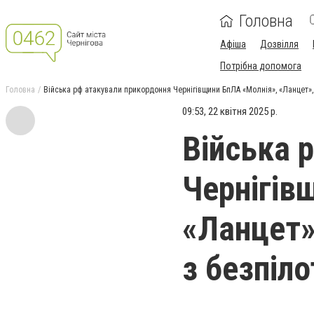
Головна
Афіша
Дозвілля
Потрібна допомога
Головна
Війська рф атакували прикордоння Чернігівщини БпЛА «Молнія», «Ланцет»,
09:53, 22 квітня 2025 р.
Війська 
Чернігів
«Ланцет»
з безпіло