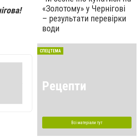
«Золотому» у Чернігові
ігова!
– результати перевірки
води
СПЕЦТЕМА
Рецепти
Всі матеріали тут