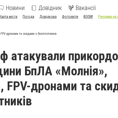
Новини
Довідник
Вакансії
Карта міста
Погода
Довідкова
Фотозвіти
BOOM!
Реклама на 
 FPV-дронами та скидами з безпілотників
рф атакували прикорд
щини БпЛА «Молнія»,
, FPV-дронами та ски
тників