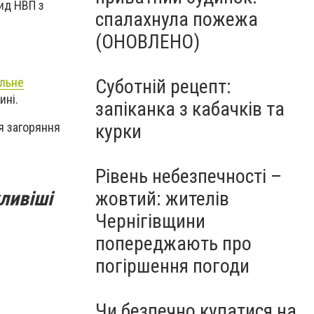
кид НВП з
спалахнула пожежа
(ОНОВЛЕНО)
ельне
Суботній рецепт:
ині.
запіканка з кабачків та
я загоряння
курки
Рівень небезпечності –
жовтий: жителів
ливіші
Чернігівщини
попереджають про
погіршення погоди
Чи безпечно купатися на