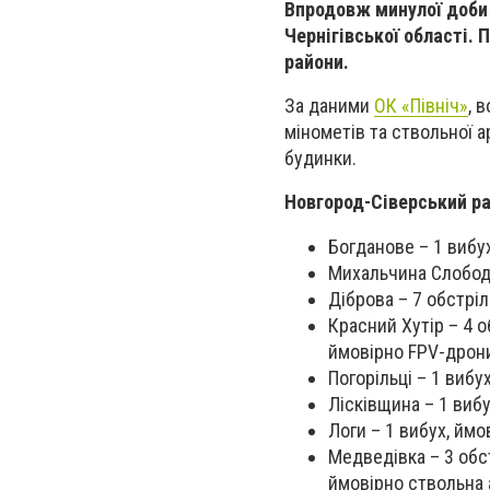
Впродовж минулої доби 
Чернігівської області.
райони.
За даними
ОК «Північ»
, 
мінометів та ствольної 
будинки.
Новгород-Сіверський р
Богданове – 1 вибу
Михальчина Слобода
Діброва – 7 обстріл
Красний Хутір – 4 о
ймовірно FPV-дрон
Погорільці – 1 вибу
Лісківщина – 1 виб
Логи – 1 вибух, ймо
Медведівка – 3 обст
ймовірно ствольна а