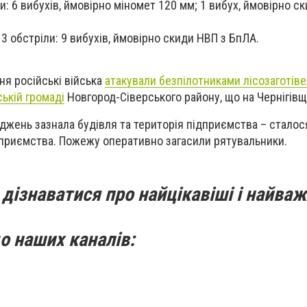
ли: 6 вибухів, ймовірно міномет 120 мм; 1 вибух, ймовірно с
3 обстріли: 9 вибухів, ймовірно скиди НВП з БпЛА.
ня російські війська
атакували безпілотниками лісозаготів
ькій громаді
Новгород-Сіверського району, що на Чернігівщ
джень зазнала будівля та територія підприємства – сталос
ідприємства. Пожежу оперативно загасили рятувальники.
дізнаватися про найцікавіші і найваж
о наших каналів: