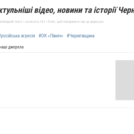
тульніші відео, новини та історії Черн
бхідний текст і натисніть Ctrl + Enter, щоб повідомити про це редакцію
#російська агресія
#ОК «Північ»
#Чернігівщина
 наші джерела