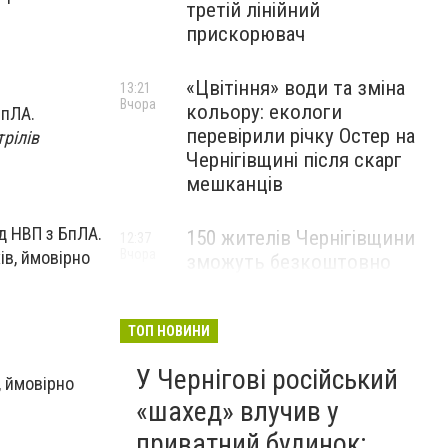
третій лінійний
прискорювач
«Цвітіння» води та зміна
13:21
Вчора
кольору: екологи
БпЛА.
перевірили річку Остер на
рілів
Чернігівщині після скарг
мешканців
ид НВП з БпЛА.
150 жителів Чернігівщини
12:37
Вчора
ів, ймовірно
зможуть безкоштовно
опанувати професію
електрика
ТОП НОВИНИ
У Чернігові російський
, ймовірно
«шахед» влучив у
приватний будинок: