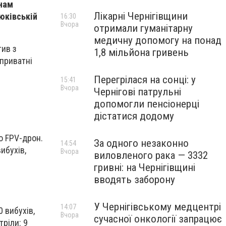
онам
Лікарні Чернігівщини
юківській
16:30
Вчора
отримали гуманітарну
медичну допомогу на понад
тив з
1,8 мільйона гривень
 приватні
Перегрілася на сонці: у
15:41
Вчора
Чернігові патрульні
допомогли пенсіонерці
дістатися додому
но FPV-дрон.
За одного незаконно
14:54
ибухів,
Вчора
виловленого рака — 3332
гривні: на Чернігівщині
вводять заборону
У Чернігівському медцентрі
14:07
0 вибухів,
Вчора
сучасної онкології запрацює
тріли: 9