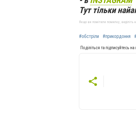
- в
INSTAGRAM
Тут тільки найак
Якщо ви помітили помилку, виділіть нео
#обстріли
#прикордоння
Поділіться та підписуйтесь на