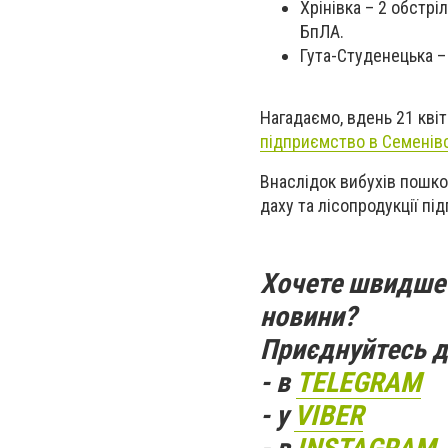
Хрінівка – 2 обстрі
БпЛА.
Гута-Студенецька – 
Нагадаємо, вдень 21 квіт
підприємство в Семенівс
Внаслідок вибухів пошко
даху та лісопродукції п
Хочете швидше 
новини?
Приєднуйтесь д
- в
TELEGRAM
- у
VIBER