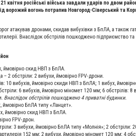
21 квітня російські війська завдали ударів по двом рай
 Під ворожий вогонь потрапив Новгород-Сіверський та Кор
ворог атакував дронами, скидав вибухівки з БпЛА, а також га
артилерії. Внаслідок обстрілів пошкоджено підприємство та
айон
х, ймовірно скид НВП з БпЛА.
 – 2 обстріли: 2 вибухи, ймовірно FPV-дрони.
ів: 10 вибухів, ймовірно скиди НВП з БпЛА; 1 вибух, ймовір
бстріли: 6 вибухів, ймовірно міномет 120 мм; 6 обстрілів: 8 в
и.
Внаслідок обстрілів пошкоджено 4 приватні будинки.
х, ймовірно БпЛА типу «Ланцет».
ух, ймовірно скид НВП з БпЛА.
вірно FPV-дрон.
ріли: 3 вибухи, ймовірно БпЛА типу «Молнія»; 2 обстріли: 2
ртилерія 152 мм; 2 вибухи, ймовірно міномет 120 мм; 4 обс