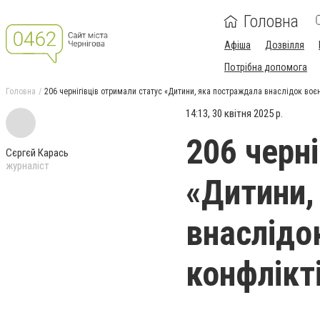
Головна
Афіша
Дозвілля
Потрібна допомога
Головна
206 чернігівців отримали статус «Дитини, яка постраждала внаслідок воєн
14:13, 30 квітня 2025 р.
206 черні
Сєргєй Карась
журналіст
«Дитини,
внаслідо
конфлікт