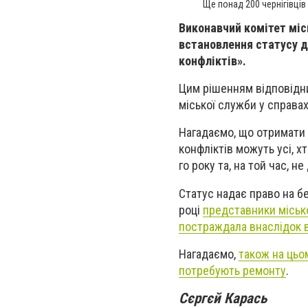
Ще понад 200 чернігівців 
Виконавчий комітет міс
встановлення статусу д
конфліктів».
Цим рішенням відповідни
міської служби у справах
Нагадаємо, що отримати 
конфліктів можуть усі, х
го року та, на той час, не
Статус надає право на б
році
представники місько
постраждала внаслідок в
Нагадаємо,
також на цьо
потребують ремонту
.
Сєргєй Карась