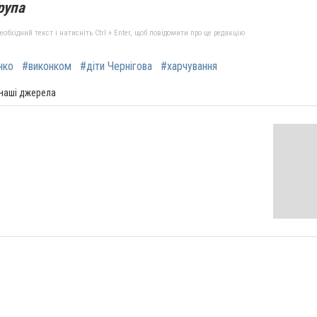
рупа
бхідний текст і натисніть Ctrl + Enter, щоб повідомити про це редакцію
нко
#виконком
#діти Чернігова
#харчування
 наші джерела