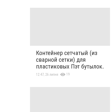
Контейнер сетчатый (из
сварной сетки) для
пластиковых Пэт бутылок.
19
12:47, 26 липня