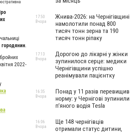
за місяць
ілюстративна
Про
Жнива-2026: на Чернігівщині
17:50
них
Вчора
намолотили понад 800
тисяч тонн зерна та 190
тисяч тонн ріпаку
ачальниці
1 городянин
.
Дорогою до лікарні у жінки
17:13
збройних
Вчора
зупинилося серце: медики
квітня 2022-
Чернігівщини успішно
реанімували пацієнтку
у
яка
Понад у 11 разів перевищив
16:35
Вчора
норму: у Чернігові зупинили
пʼяного водія Tesla
ова
Ще 148 чернігівців
16:06
Вчора
отримали статус дитини,