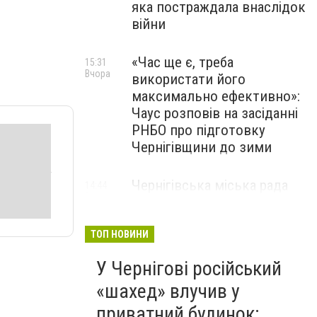
яка постраждала внаслідок
війни
«Час ще є, треба
15:31
Вчора
використати його
максимально ефективно»:
Чаус розповів на засіданні
РНБО про підготовку
Чернігівщини до зими
Чернігівська міська рада
14:44
Вчора
погодила низку виплат: хто
та скільки отримає
ТОП НОВИНИ
У Чернігові російський
«шахед» влучив у
приватний будинок: