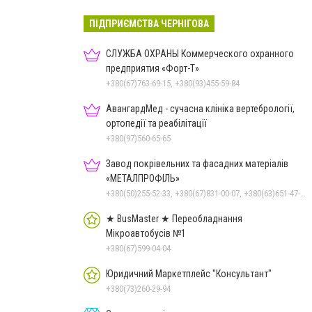
ПІДПРИЄМСТВА ЧЕРНІГОВА
СЛУЖБА ОХРАНЫ Коммерческого охранного
предприятия «Форт-Т»
+380(67)763-69-15, +380(93)455-59-84
АвангардМед - сучасна клініка вертебрології,
ортопедії та реабілітації
+380(97)560-65-65
Завод покрівельних та фасадних матеріалів
«МЕТАЛПРОФІЛЬ»
+380(50)255-52-33, +380(67)831-00-07, +380(63)651-47-33
★ BusMaster ★ Переобладнання
Мікроавтобусів №1
+380(67)599-04-04
Юридичний Маркетплейс "Консультант"
+380(73)260-29-94