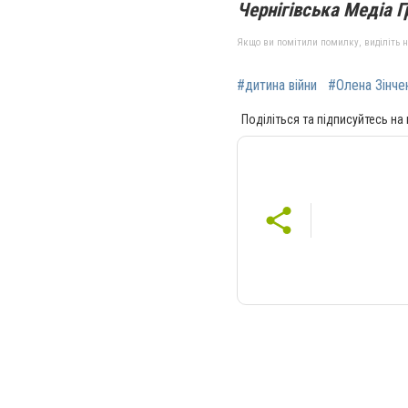
Чернігівська Медіа Г
Якщо ви помітили помилку, виділіть нео
#дитина війни
#Олена Зінче
Поділіться та підписуйтесь на