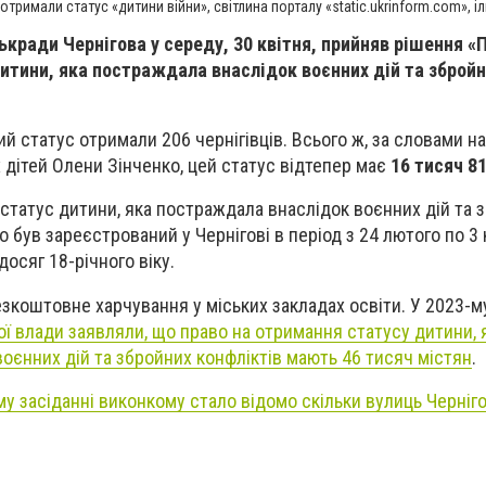
отримали статус «дитини війни», світлина порталу «static.ukrinform.com», 
ькради Чернігова у середу, 30 квітня, прийняв рішення «
итини, яка постраждала внаслідок воєнних дій та зброй
й статус отримали 206 чернігівців. Всього ж, за словами н
 дітей Олени Зінченко, цей статус відтепер має
16 тисяч 8
статус дитини, яка постраждала внаслідок воєнних дій та 
то був зареєстрований у Чернігові в період з 24 лютого по 3 
 досяг 18-річного віку.
езкоштовне харчування у міських закладах освіти. У 2023-м
ї влади заявляли, що право на отримання статусу дитини, 
оєнних дій та збройних конфліктів мають 46 тисяч містян
.
му засіданні виконкому стало відомо скільки вулиць Черніг