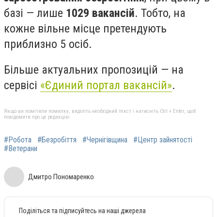
базі — лише
1029 вакансій
. Тобто, на
кожне вільне місце претендують
приблизно 5 осіб.
Більше актуальних пропозицій — на
сервісі
«Єдиний портал вакансій»
.
Якщо ви помітили помилку, виділіть необхідний текст і натисніть Ctrl + Enter, щоб
повідомити про це редакцію
#Робота
#Безробіття
#Чернігівщина
#Центр зайнятості
#Ветерани
Дмитро Пономаренко
Поділіться та підписуйтесь на наші джерела