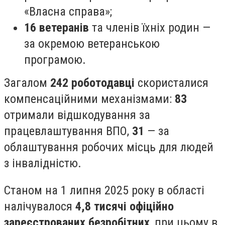
«Власна справа»;
16 ветеранів
та членів їхніх родин —
за окремою ветеранською
програмою.
Загалом
242 роботодавці
скористалися
компенсаційними механізмами:
83
отримали відшкодування за
працевлаштування ВПО,
31
— за
облаштування робочих місць для людей
з інвалідністю.
Станом на 1 липня 2025 року в області
налічувалося
4,8 тисячі офіційно
зареєстрованих безробітних
, при цьому в