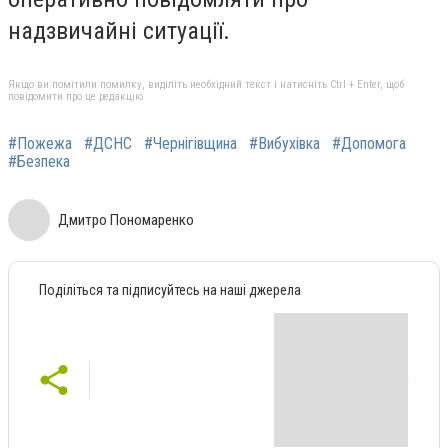
надзвичайні ситуації.
Якщо ви помітили помилку, виділіть необхідний текст і натисніть Ctrl + Enter, щоб
повідомити про це редакцію
#Пожежа
#ДСНС
#Чернігівщина
#Вибухівка
#Допомога
#Безпека
Дмитро Пономаренко
Поділіться та підписуйтесь на наші джерела