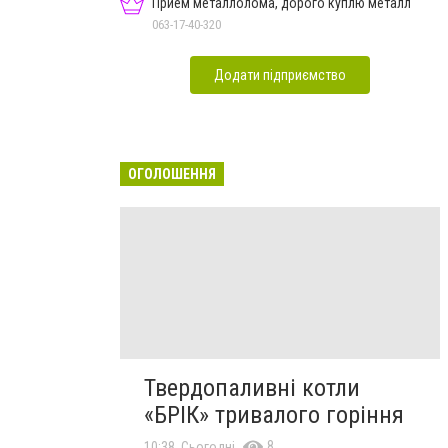
Прием металлолома, дорого куплю металл
063-17-40-320
Додати підприємство
ОГОЛОШЕННЯ
Твердопаливні котли
«БРІК» тривалого горіння
8
10:38, Сьогодні