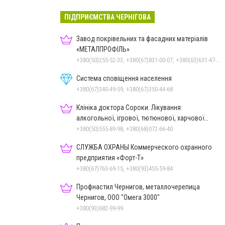
ПІДПРИЄМСТВА ЧЕРНІГОВА
Завод покрівельних та фасадних матеріалів
«МЕТАЛПРОФІЛЬ»
+380(50)255-52-33, +380(67)831-00-07, +380(63)651-47-33
Система сповіщення населення
+380(67)340-49-59, +380(67)350-44-68
Клініка доктора Сороки. Лікування:
алкогольної, ігрової, тютюнової, харчової
залежностей, неврозів т
+380(50)555-89-98, +380(68)072-66-40
СЛУЖБА ОХРАНЫ Коммерческого охранного
предприятия «Форт-Т»
+380(67)763-69-15, +380(93)455-59-84
Профнастил Чернигов, металлочерепица
Чернигов, ООО "Омега 3000"
+380(93)682-99-99