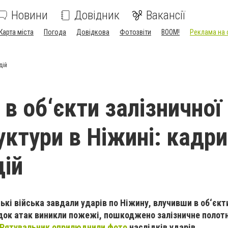
Новини
Довідник
Вакансії
Карта міста
Погода
Довідкова
Фотозвіти
BOOM!
Реклама на 
дій
в об‘єкти залізничної
ктури в Ніжині: кадри
дій
ські війська завдали ударів по Ніжину, влучивши в об‘єкт
док атак виникли пожежі, пошкоджено залізничне полотно
Рятувальник оприлюднили фото
наслідків ударів.