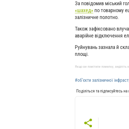
За повідомив міський го
«шахед»
по товарному еш
залізничне полотно.
Також зафіксовано влуча
аварійне відключення ел
Руйнувань зазнала й скл
площі.
Якщо ви помітили помилку, виділіть нео
#об‘єкти залізничної інфрас
Поділіться та підписуйтесь на