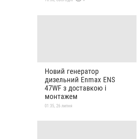
Новий генератор
дизельний Enmax ENS
47WF з доставкою і
монтажем
01:35, 26 липня