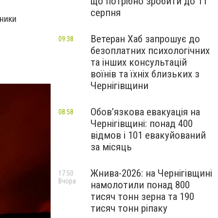
що потрібно зробити до 11
серпня
ьники
Ветеран Хаб запрошує до
09:38
безоплатних психологічних
та інших консультацій
воїнів та їхніх близьких з
Чернігівщини
Обов’язкова евакуація на
08:58
Чернігівщині: понад 400
відмов і 101 евакуйований
за місяць
Жнива-2026: на Чернігівщині
17:50
Вчора
намолотили понад 800
тисяч тонн зерна та 190
тисяч тонн ріпаку