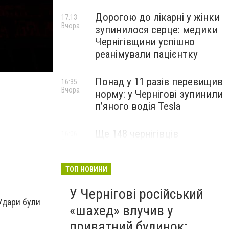
Дорогою до лікарні у жінки
17:13
Вчора
зупинилося серце: медики
Чернігівщини успішно
реанімували пацієнтку
Понад у 11 разів перевищив
16:35
Вчора
норму: у Чернігові зупинили
пʼяного водія Tesla
Ще 148 чернігівців
16:06
Вчора
отримали статус дитини,
яка постраждала внаслідок
війни
ТОП НОВИНИ
У Чернігові російський
 Удари були
«шахед» влучив у
приватний будинок: