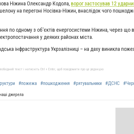
лова Ніжина Олександр Кодола,
ворог застосував 12 ударни
елону на перегоні Носівка-Ніжин, внаслідок чого пошкод
ння по одному з об‘єктів енергосистеми Ніжина, через що 
ектропостачання у деяких районах міста.
адська інфраструктура Укрзалізниці – на даху виникла поже
бхідний текст і натисніть Ctrl + Enter, щоб повідомити про це редакцію
труктури
#пожежа
#пошкодження
#рятувальники
#ДСНС
#Черн
 наші джерела