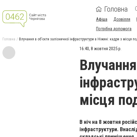
Головна
Афіша
Дозвілля
Потрібна допомога
Головна
Влучання в об‘єкти залізничної інфраструктури в Ніжині: кадри з місця по
16:40, 8 жовтня 2025 р.
Влучання 
інфрастру
місця по
В ніч на 8 жовтня росій
інфраструктури. Внаслі
складські приміщення.