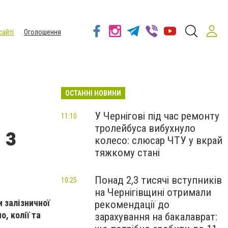
сайті
Оголошення
ОСТАННІ НОВИНИ
У Чернігові під час ремонту
11:10
тролейбуса вибухнуло
 з
колесо: слюсар ЧТУ у вкрай
тяжкому стані
Понад 2,3 тисячі вступників
10:25
на Чернігівщині отримали
и залізничної
рекомендації до
, колії та
зарахування на бакалаврат: