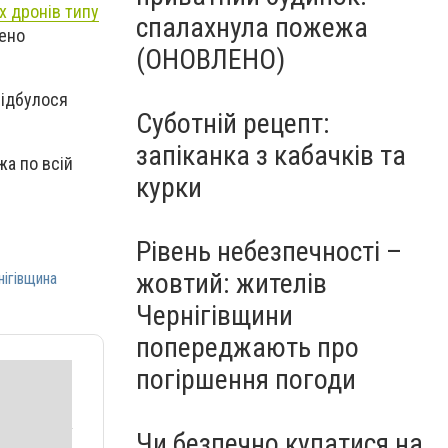
х дронів типу
спалахнула пожежа
жено
(ОНОВЛЕНО)
відбулося
Суботній рецепт:
запіканка з кабачків та
жа по всій
курки
Рівень небезпечності –
жовтий: жителів
ігівщина
Чернігівщини
попереджають про
погіршення погоди
Чи безпечно купатися на