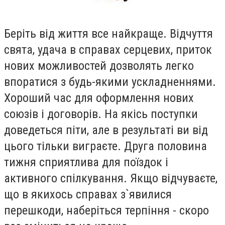
Берiть вiд життя все найкраще. Вiдчуття
свята, удача в справах серцевих, приток
нових можливостей дозволять легко
впоратися з будь-якими ускладненнями.
Хороший час для оформлення нових
союзiв i договорiв. На якiсь поступки
доведеться пiти, але в результатi ви вiд
цього тiльки виграєте. Друга половина
тижня сприятлива для поїздок i
активного спiлкування. Якщо вiдчуваєте,
що в якихось справах з`явилися
перешкоди, наберiться терпiння - скоро