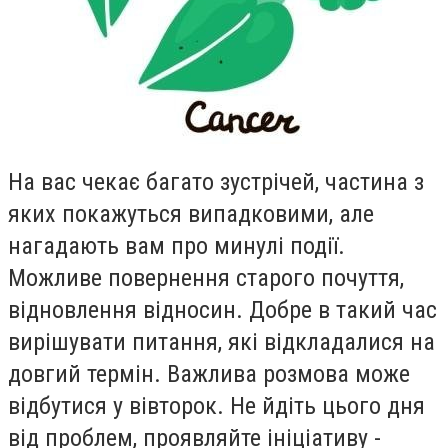
На вас чекає багато зустрiчей, частина з
яких покажуться випадковими, але
нагадають вам про минулi подiї.
Можливе повернення старого почуття,
вiдновлення вiдносин. Добре в такий час
вирiшувати питання, якi вiдкладалися на
довгий термiн. Важлива розмова може
вiдбутися у вiвторок. Не йдiть цього дня
вiд проблем, проявляйте iнiцiативу -