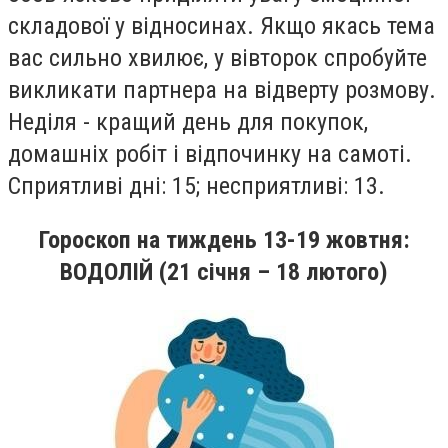
складової у вiдносинах. Якщо якась тема
вас сильно хвилює, у вiвторок спробуйте
викликати партнера на вiдверту розмову.
Недiля - кращий день для покупок,
домашнiх робiт i вiдпочинку на самотi.
Сприятливi днi: 15; несприятливi: 13.
Гороскоп на
тиждень
13-19
жовтня
:
ВОДОЛІЙ (21 січня – 18 лютого)