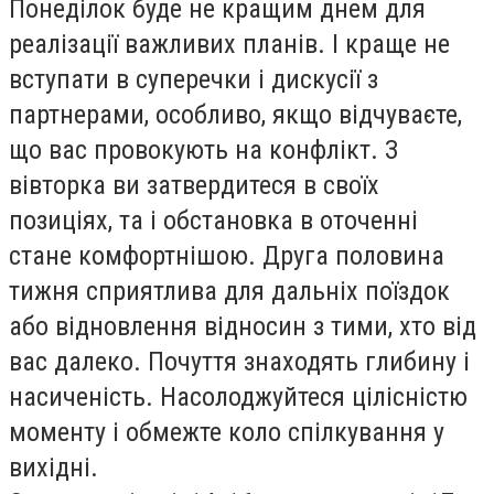
Понедiлок буде не кращим днем для
реалiзацiї важливих планiв. I краще не
вступати в суперечки i дискусiї з
партнерами, особливо, якщо вiдчуваєте,
що вас провокують на конфлiкт. З
вiвторка ви затвердитеся в своїх
позицiях, та i обстановка в оточеннi
стане комфортнiшою. Друга половина
тижня сприятлива для дальнiх поїздок
або вiдновлення вiдносин з тими, хто вiд
вас далеко. Почуття знаходять глибину i
насиченiсть. Насолоджуйтеся цiлiснiстю
моменту i обмежте коло спiлкування у
вихiднi.