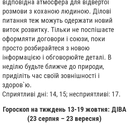
вiдповiдна атмосфера для вiдвертої
розмови з коханою людиною. Дiловi
питання теж можуть одержати новий
виток розвитку. Тiльки не поспiшаєте
оформляти договори i союзи, поки
просто розбирайтеся з новою
iнформацiєю i обговорюйте деталi. В
недiлю будьте ближче до природи,
придiлiть час своїй зовнiшностi i
здоров`ю.
Сприятливi днi: 14, 15; несприятливi: 17.
Гороскоп на
тиждень
13-19
жовтня
: ДІВА
(23 серпня – 23 вересня)