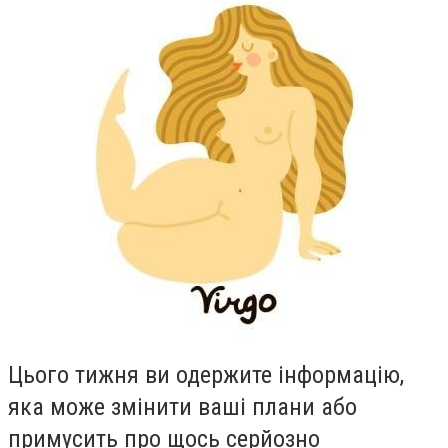
Цього тижня ви одержите iнформацiю,
яка може змiнити вашi плани або
примусить про щось серйозно