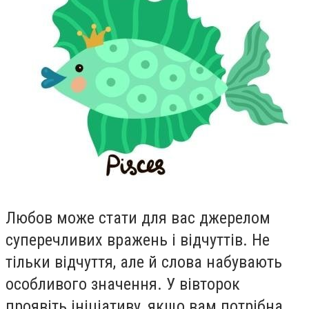
Любов може стати для вас джерелом
суперечливих вражень i вiдчуттiв. Не
тiльки вiдчуття, але й слова набувають
особливого значення. У вiвторок
проявiть iнiцiативу, якщо вам потрiбна