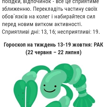
поїздки, вiдпочинок - все це сприятиме
зближенню. Перекладiть частину своїх
обов`язкiв на колег i набирайтеся сил
перед новим витком активностi.
Сприятливi днi: 13, 16; несприятливi: 19.
Гороскоп на
тиждень
13-19
жовтня
: РАК
(22 червня – 22 липня)