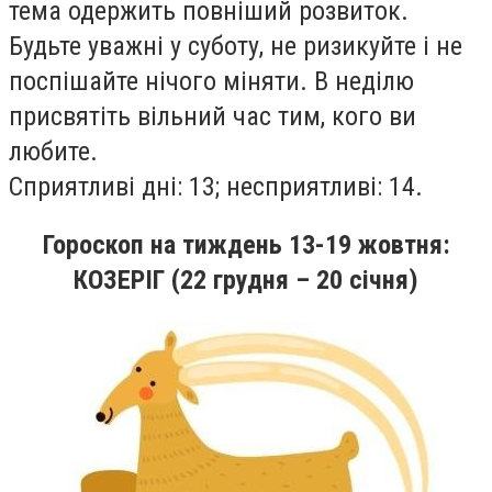
тема одержить повнiший розвиток.
Будьте уважнi у суботу, не ризикуйте i не
поспiшайте нiчого мiняти. В недiлю
присвятiть вiльний час тим, кого ви
любите.
Сприятливi днi: 13; несприятливi: 14.
Гороскоп на
тиждень
13-19
жовтня
:
КОЗЕРІГ (22 грудня – 20 січня)