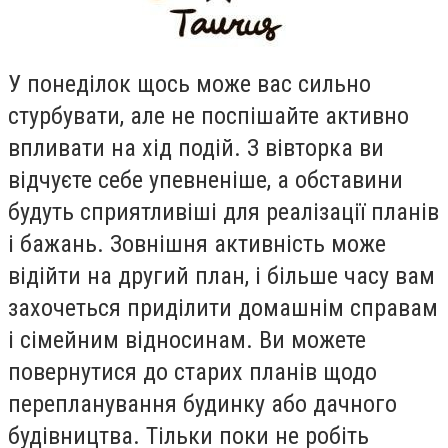
У понедiлок щось може вас сильно
стурбувати, але не поспiшайте активно
впливати на хiд подiй. З вiвторка ви
вiдчуєте себе упевненiше, а обставини
будуть сприятливiшi для реалiзацiї планiв
i бажань. Зовнiшня активнiсть може
вiдiйти на другий план, i бiльше часу вам
захочеться придiлити домашнiм справам
i сiмейним вiдносинам. Ви можете
повернутися до старих планiв щодо
перепланування будинку або дачного
будiвництва. Тiльки поки не робiть