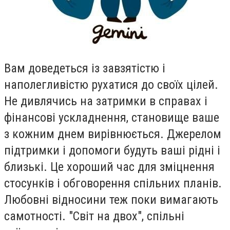
Вам доведеться iз завзятiстю i
наполегливiстю рухатися до своїх цiлей.
Не дивлячись на затримки в справах i
фiнансовi ускладнення, становище ваше
з кожним днем вирiвнюється. Джерелом
пiдтримки i допомоги будуть вашi рiднi i
близькi. Це хороший час для змiцнення
стосункiв i обговорення спiльних планiв.
Любовнi вiдносини теж поки вимагають
самотностi. "Свiт на двох", спiльнi