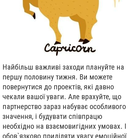
Найбiльш важливi заходи плануйте на
першу половину тижня. Ви можете
повернутися до проектiв, якi давно
чекали вашої уваги. Але врахуйте, що
партнерство зараз набуває особливого
значення, i будувати спiвпрацю
необхiдно на взаємовигiдних умовах. I
обов`язково придiляти увагу емоцiйної