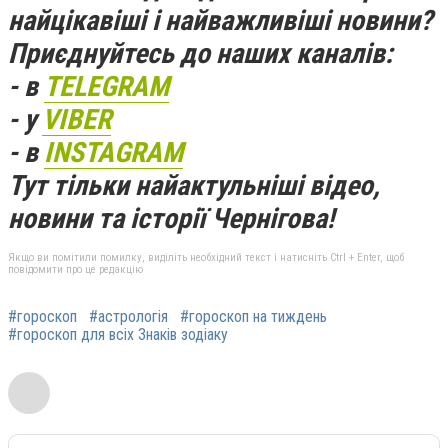
найцікавіші і найважливіші новини?
Приєднуйтесь до наших каналів:
- в
TELEGRAM
- у
VIBER
- в
INSTAGRAM
Тут тільки найактульніші відео,
новини та історії Чернігова!
Якщо ви помітили помилку, виділіть необхідний текст і натисніть Ctrl + Enter, щоб
повідомити про це редакцію
#гороскоп
#астрологія
#гороскоп на тиждень
#гороскоп для всіх Знаків зодіаку