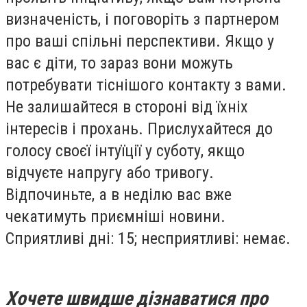
визначенiсть, i поговорiть з партнером
про вашi спiльнi перспективи. Якщо у
вас є дiти, то зараз вони можуть
потребувати тiснiшого контакту з вами.
Не залишайтеся в сторонi вiд їхнiх
iнтересiв i прохань. Прислухайтеся до
голосу своєї iнтуїцiї у суботу, якщо
вiдчуєте напругу або тривогу.
Вiдпочиньте, а в недiлю вас вже
чекатимуть приємнiшi новини.
Сприятливi днi: 15; несприятливi: немає.
Хочете швидше дізнаватися про