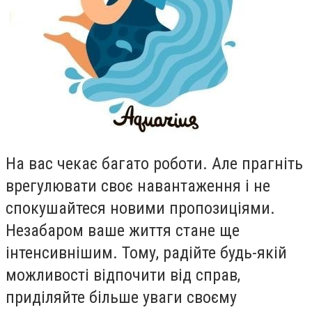
На вас чекає багато роботи. Але прагнiть
врегулювати своє навантаження i не
спокушайтеся новими пропозицiями.
Незабаром ваше життя стане ще
iнтенсивнiшим. Тому, радiйте будь-якiй
можливостi вiдпочити вiд справ,
придiляйте бiльше уваги своєму