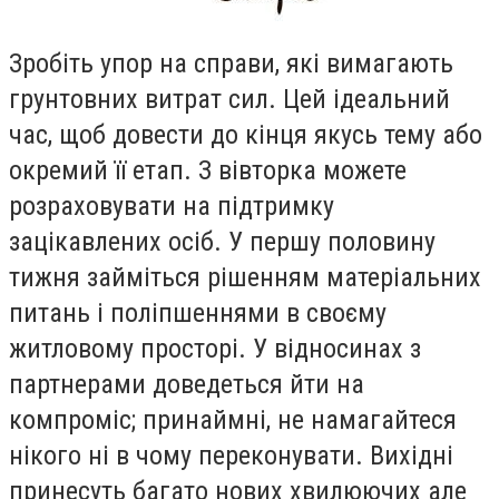
Зробiть упор на справи, якi вимагають
грунтовних витрат сил. Цей iдеальний
час, щоб довести до кiнця якусь тему або
окремий її етап. З вiвторка можете
розраховувати на пiдтримку
зацiкавлених осiб. У першу половину
тижня займiться рiшенням матерiальних
питань i полiпшеннями в своєму
житловому просторi. У вiдносинах з
партнерами доведеться йти на
компромiс; принаймнi, не намагайтеся
нiкого нi в чому переконувати. Вихiднi
принесуть багато нових хвилюючих але