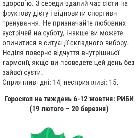
здоров`ю. З середи вдалий час сiсти на
фруктову дiєту i вiдновити спортивнi
тренування. Не призначайте любовних
зустрiчей на суботу, iнакше ви можете
опинитися в ситуацiї складного вибору.
Недiля поверне вiдчуття внутрiшньої
гармонiї, якщо ви проведете цей день без
зайвої суєти.
Сприятливi днi: 14; несприятливi: 15.
Гороскоп на
тиждень
6-12
жовтня
: РИБИ
(19 лютого – 20 березня)