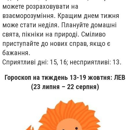
можете розраховувати на
взаєморозумiння. Кращим днем тижня
може стати недiля. Плануйте домашнi
свята, пiкнiки на природi. Смiливо
приступайте до нових справ, якщо є
бажання.
Сприятливi днi: 15, 16; несприятливi: 13.
Гороскоп на
тиждень
13-19
жовтня
: ЛЕВ
(23 липня – 22 серпня)