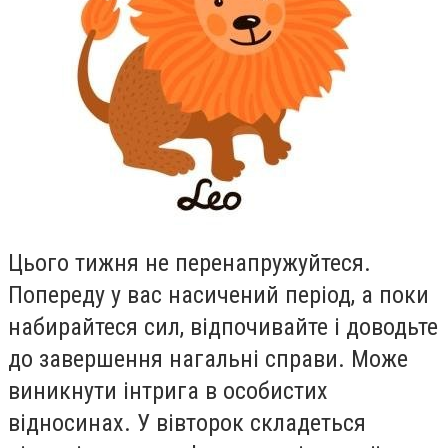
Цього тижня не перенапружуйтеся.
Попереду у вас насичений перiод, а поки
набирайтеся сил, вiдпочивайте i доводьте
до завершення нагальнi справи. Може
виникнути iнтрига в особистих
вiдносинах. У вiвторок складеться