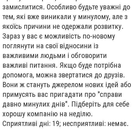
замислитися. Особливо будьте уважнi до
тем, якi вже виникали у минулому, але з
якоїсь причини не одержали розвитку.
Зараз у вас є можливiсть по-новому
поглянути на свої вiдносини iз
важливими людьми i обговорити
важливi питання. Якщо буде потрiбна
допомога, можна звертатися до друзiв.
Вони ж стануть джерелом нових iдей або
примусять вас пригадати про "справи
давно минулих днiв". Пiдберiть для себе
хорошу компанiю на недiлю.
Сприятливi днi: 19; несприятливi: немає.