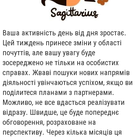
Ваша активнiсть день вiд дня зростає.
Цей тиждень принесе змiни у областi
почуттiв, але вашу увагу буде
зосереджено не тiльки на особистих
справах. Жвавi пошуки нових напрямiв
дiяльностi увiнчаються успiхом, якщо ви
подiлитеся планами з партнерами.
Можливо, не все вдасться реалiзувати
вiдразу. Швидше, це буде попереднє
обговорення, розраховане на
перспективу. Через кiлька мiсяцiв ця