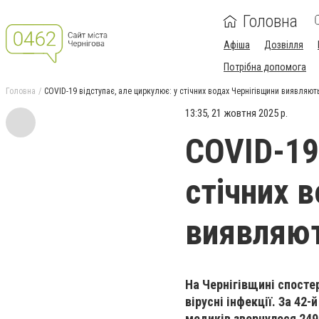
Головна
Афіша
Дозвілля
Потрібна допомога
Головна
COVID-19 відступає, але циркулює: у стічних водах Чернігівщини виявляют
13:35, 21 жовтня 2025 р.
COVID-19
стічних 
виявляют
На Чернігівщині спосте
вірусні інфекції. За 42
медиків звернулося 2498