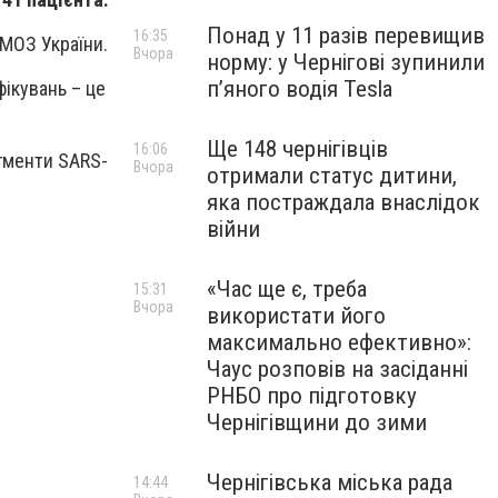
Понад у 11 разів перевищив
16:35
МОЗ України.
Вчора
норму: у Чернігові зупинили
пʼяного водія Tesla
ікувань – це
Ще 148 чернігівців
16:06
гменти SARS-
Вчора
отримали статус дитини,
яка постраждала внаслідок
війни
«Час ще є, треба
15:31
Вчора
використати його
максимально ефективно»:
Чаус розповів на засіданні
РНБО про підготовку
Чернігівщини до зими
Чернігівська міська рада
14:44