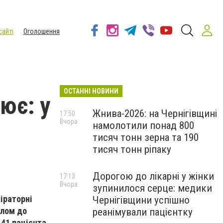
сайті
Оголошення
ОСТАННІ НОВИНИ
ює: у
Жнива-2026: на Чернігівщині
17:50
Вчора
намолотили понад 800
тисяч тонн зерна та 190
тисяч тонн ріпаку
Дорогою до лікарні у жінки
17:13
Вчора
зупинилося серце: медики
іраторні
Чернігівщини успішно
алом до
реанімували пацієнтку
 41 пацієнта.