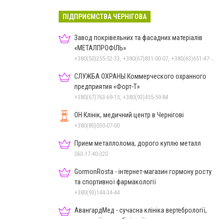
ПІДПРИЄМСТВА ЧЕРНІГОВА
Завод покрівельних та фасадних матеріалів
«МЕТАЛПРОФІЛЬ»
+380(50)255-52-33, +380(67)831-00-07, +380(63)651-47-33
СЛУЖБА ОХРАНЫ Коммерческого охранного
предприятия «Форт-Т»
+380(67)763-69-15, +380(93)455-59-84
ОН Клінік, медичний центр в Чернігові
+380(80)030-07-00
Прием металлолома, дорого куплю металл
063-17-40-320
GormonRosta - інтернет-магазин гормону росту
та спортивної фармакології
+380(93)144-34-44
АвангардМед - сучасна клініка вертебрології,