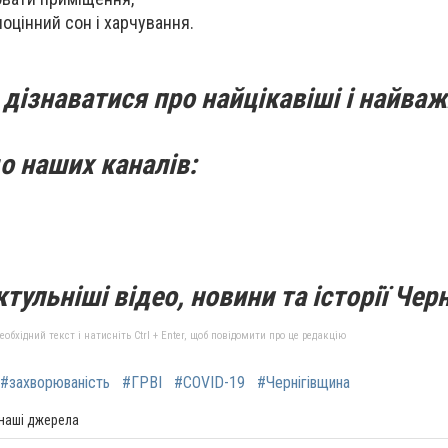
оцінний сон і харчування.
дізнаватися про найцікавіші і найваж
о наших каналів:
тульніші відео, новини та історії Черн
бхідний текст і натисніть Ctrl + Enter, щоб повідомити про це редакцію
#захворюваність
#ГРВІ
#COVID-19
#Чернігівщина
 наші джерела