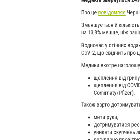
Про це
повідомляє
Черні
Зменшується й кількість
на 13,8% менше, ніж ран
Водночас у стічних вода
CoV-2, що свідчить про ц
Медики вкотре наголошую
щеплення від грипу
щеплення від COVID
Comirnaty/Pfizer).
Також варто дотримуват
мити руки,
дотримуватися респі
уникати скупчень л
регулярно провітр