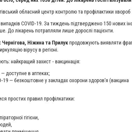
гівський обласний центр контролю та профілактики хвороб 
 випадків COVID-19. За тиждень підтверджено 150 нових інф
іше. До лікарень потрапляли лише дорослі пацієнти.
х
Чернігова, Ніжина та Прилук
продовжують виявляти фра
иркуляцію вірусу в регіоні.
ть: найкращий захист - вакцинація:
 — доступне в аптеках;
-19 — безкоштовне у закладах охорони здоров’я (вакцина
ися простих правил профілкатики:
раторної гігієни,
юдей,
ювати приміщення,