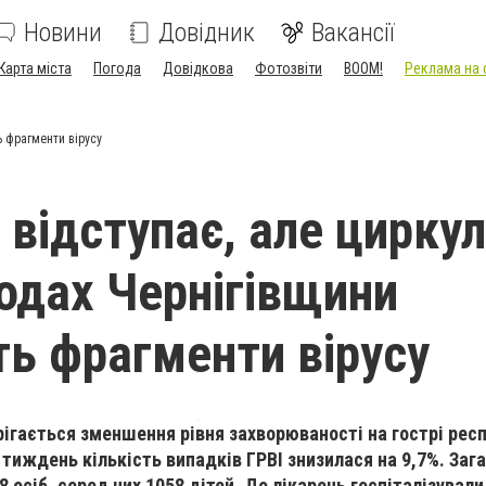
Новини
Довідник
Вакансії
Карта міста
Погода
Довідкова
Фотозвіти
BOOM!
Реклама на 
ь фрагменти вірусу
 відступає, але циркул
водах Чернігівщини
ь фрагменти вірусу
рігається зменшення рівня захворюваності на гострі респ
-й тиждень кількість випадків ГРВІ знизилася на 9,7%. Заг
 осіб, серед них 1058 дітей. До лікарень госпіталізували