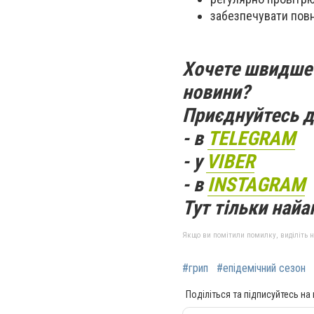
забезпечувати повн
Хочете швидше 
новини?
Приєднуйтесь д
- в
TELEGRAM
- у
VIBER
- в
INSTAGRAM
Тут тільки найак
Якщо ви помітили помилку, виділіть нео
#грип
#епідемічний сезон
Поділіться та підписуйтесь на