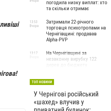
Вчора
погодила низку виплат: хто
та скільки отримає
Затримали 22-річного
13:53
ливіші
Вчора
торговця психотропами на
Чернігівщині: продавав
Alpha-PVP
На Чернігівщині за
13:17
Вчора
незаконну вирубку 122
дерев до бюджету
сплатили понад 3 млн грн
ігова!
ТОП НОВИНИ
У Чернігові російський
«шахед» влучив у
приватний будинок: