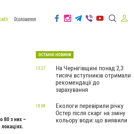
сайті
Оголошення
ОСТАННІ НОВИНИ
На Чернігівщині понад 2,3
13:27
тисячі вступників отримали
рекомендації до
зарахування
Екологи перевірили річку
10:08
Остер після скарг на зміну
 80 з них –
кольору води: що виявили
 локаціях.