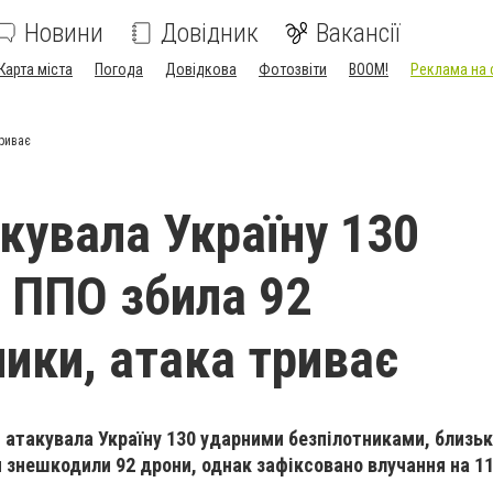
Новини
Довідник
Вакансії
Карта міста
Погода
Довідкова
Фотозвіти
BOOM!
Реклама на 
триває
акувала Україну 130
 ППО збила 92
ники, атака триває
я атакувала Україну 130 ударними безпілотниками, близько
 знешкодили 92 дрони, однак зафіксовано влучання на 11