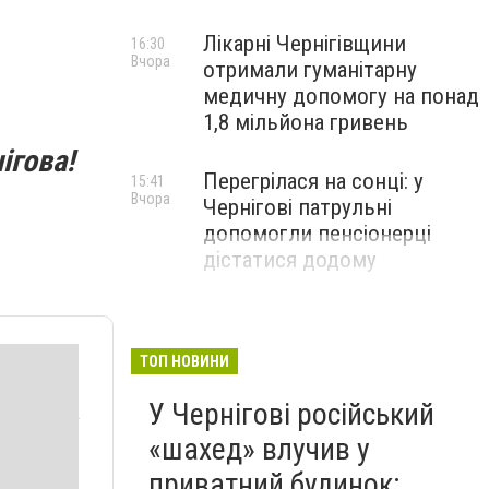
Лікарні Чернігівщини
16:30
Вчора
отримали гуманітарну
медичну допомогу на понад
1,8 мільйона гривень
ігова!
Перегрілася на сонці: у
15:41
Вчора
Чернігові патрульні
допомогли пенсіонерці
дістатися додому
ТОП НОВИНИ
У Чернігові російський
«шахед» влучив у
приватний будинок: