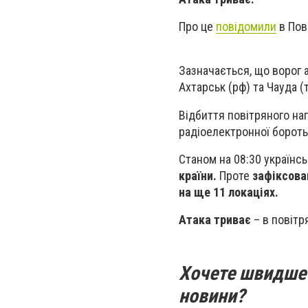
Про це
повідомили
в Пов
Зазначається, що ворог 
Ахтарськ (рф) та Чауда 
Відбиття повітряного нап
радіоелектронної боротьб
Станом на 08:30 українс
країни.
Проте
зафіксован
на ще 11 локаціях.
Атака триває
– в повітр
Хочете швидше 
новини?