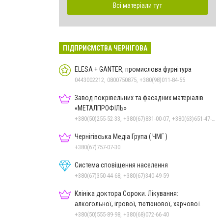
Всі матеріали тут
ПІДПРИЄМСТВА ЧЕРНІГОВА
ELESA + GANTER, промислова фурнітура
0443002212, 0800750875, +380(98)011-84-55
Завод покрівельних та фасадних матеріалів
«МЕТАЛПРОФІЛЬ»
+380(50)255-52-33, +380(67)831-00-07, +380(63)651-47-33
Чернігівська Медіа Група ( ЧМГ )
+380(67)757-07-30
Система сповіщення населення
+380(67)350-44-68, +380(67)340-49-59
Клініка доктора Сороки. Лікування:
алкогольної, ігрової, тютюнової, харчової
залежностей, неврозів т
+380(50)555-89-98, +380(68)072-66-40