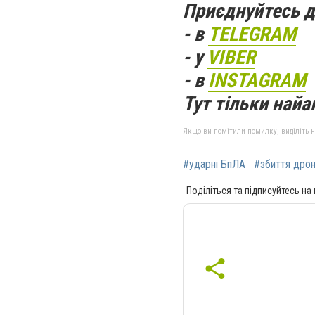
Приєднуйтесь д
- в
TELEGRAM
- у
VIBER
- в
INSTAGRAM
Тут тільки найак
Якщо ви помітили помилку, виділіть нео
#ударні БпЛА
#збиття дрон
Поділіться та підписуйтесь на