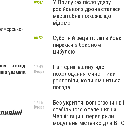
У Прилуках після удару
09:47
російського дрона сталася
масштабна пожежа: що
відомо
Приморсько-
Суботній рецепт: латвійські
08:52
пиріжки з беконом і
цибулею
очі та сході
На Чернігівщину йде
17:49
Вчора
ння уламків
похолодання: синоптики
розповіли, коли зміниться
погода
Без укриття, вогнегасників і
17:16
Вчора
стабільного опалення: на
ливіші
Чернігівщині перевірили
модульне містечко для ВПО