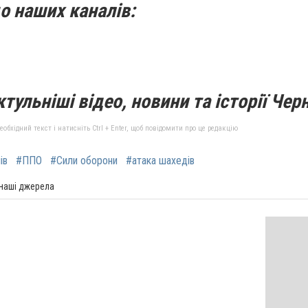
о наших каналів:
тульніші відео, новини та історії Черн
бхідний текст і натисніть Ctrl + Enter, щоб повідомити про це редакцію
ів
#ППО
#Сили оборони
#атака шахедів
 наші джерела