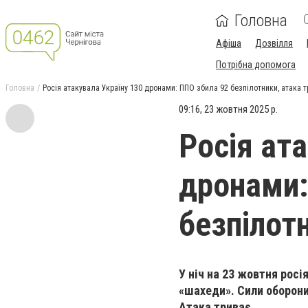
Головна
Афіша
Дозвілля
Потрібна допомога
Головна
Росія атакувала Україну 130 дронами: ППО збила 92 безпілотники, атака 
09:16, 23 жовтня 2025 р.
Росія ат
дронами:
безпілот
У ніч на 23 жовтня росі
«шахеди». Сили оборони
Атака триває.