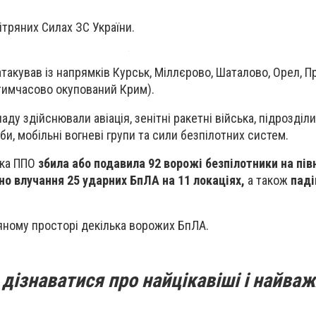
ітряних Силах ЗС України.
атакував із напрямків Курськ, Міллєрово, Шаталово, Орел, 
(тимчасово окупований Крим).
аду здійснювали авіація, зенітні ракетні війська, підрозділи
и, мобільні вогневі групи та сили безпілотних систем.
ька ППО
збила або подавила 92 ворожі безпілотники на півн
о влучання 25 ударних БпЛА на 11 локаціях,
а також
паді
яному просторі декілька ворожих БпЛА.
дізнаватися про найцікавіші і найваж