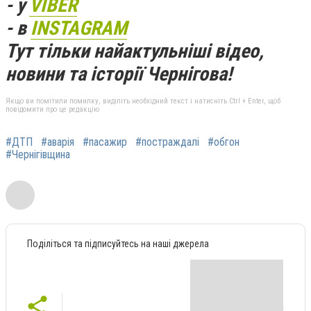
- у
VIBER
- в
INSTAGRAM
Тут тільки найактульніші відео,
новини та історії Чернігова!
Якщо ви помітили помилку, виділіть необхідний текст і натисніть Ctrl + Enter, щоб
повідомити про це редакцію
#ДТП
#аварія
#пасажир
#постраждалі
#обгон
#Чернігівщина
Поділіться та підписуйтесь на наші джерела