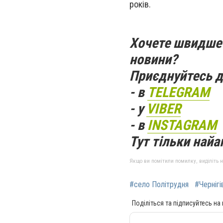
років.
Хочете швидше 
новини?
Приєднуйтесь д
- в
TELEGRAM
- у
VIBER
- в
INSTAGRAM
Тут тільки найак
Якщо ви помітили помилку, виділіть нео
#село Політрудня
#Чернігі
Поділіться та підписуйтесь на