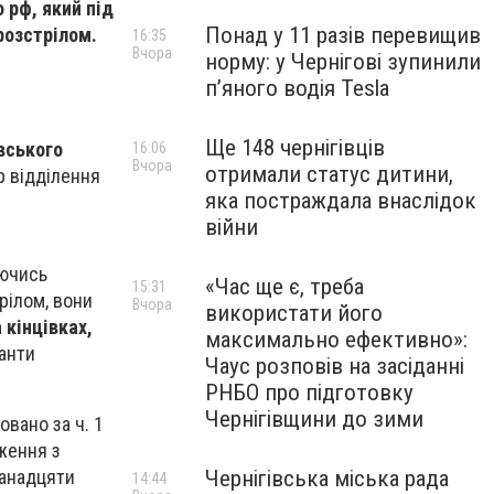
 рф, який під
Понад у 11 разів перевищив
розстрілом.
16:35
Вчора
норму: у Чернігові зупинили
пʼяного водія Tesla
Ще 148 чернігівців
івського
16:06
Вчора
отримали статус дитини,
р відділення
яка постраждала внаслідок
війни
аючись
«Час ще є, треба
15:31
рілом, вони
Вчора
використати його
 кінцівках,
максимально ефективно»:
анти
Чаус розповів на засіданні
РНБО про підготовку
Чернігівщини до зими
вано за ч. 1
дження з
ванадцяти
Чернігівська міська рада
14:44