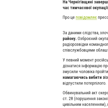
На Чернігівщині заверш
час тимчасової окупаці
Про це
повідомляє
прессл
За даними слідства, зло
району.
Озброєний окупа
радіорозвідки командного
співслужбовцями облашт
У певний момент російсь
дізнатися інформацію пр
змусили чоловіка пройти
намагаючись вибити зіз
відпустили потерпілого.
Обвинувальний акт скеро
ст. 28 (порушення законі
цивільним населенням), 