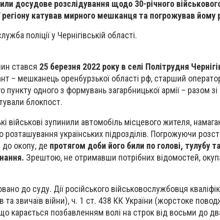
или досудове розслідування щодо 30-річного військового
ї регіону катував мирного мешканця та погрожував йому 
ужба поліції у Чернігівській області.
чин стався
25 березня 2022 року в селі Політрудня Черніг
нт – мешканець оренбурзької області рф, старший операто
 пункту одного з формувань загарбницької армії – разом зі
ували блокпост.
кі військові зупинили автомобіль місцевого жителя, намаг
о розташування українських підрозділів. Погрожуючи розст
 до окопу, де
протягом доби його били по голові, тулубу та
нання.
Зрештою, не отримавши потрібних відомостей, окуп
вано до суду. Дії російського військовослужбовця кваліфіко
в та звичаїв війни), ч. 1 ст. 438 КК України (жорстоке пово
що карається позбавленням волі на строк від восьми до д