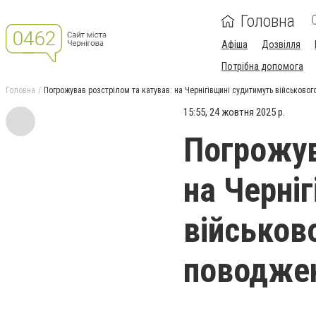
Головна
Афіша
Дозвілля
Потрібна допомога
Головна
Погрожував розстрілом та катував: на Чернігівщині судитимуть військово
15:55, 24 жовтня 2025 р.
Погрожув
на Черні
військов
поводжен