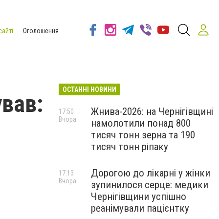
сайті
Оголошення
ОСТАННІ НОВИНИ
ував:
Жнива-2026: на Чернігівщині
17:50
Вчора
намолотили понад 800
тисяч тонн зерна та 190
тисяч тонн ріпаку
Дорогою до лікарні у жінки
17:13
Вчора
зупинилося серце: медики
Чернігівщини успішно
реанімували пацієнтку