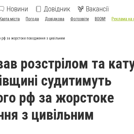
Новини
Довідник
Вакансії
Карта міста
Погода
Довідкова
Фотозвіти
BOOM!
Реклама на 
го рф за жорстоке поводження з цивільним
ав розстрілом та кат
гівщині судитимуть
ого рф за жорстоке
ня з цивільним