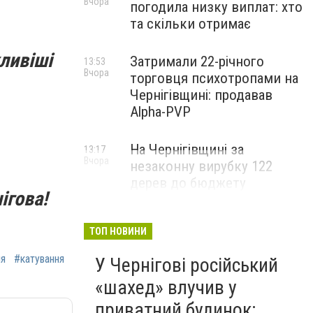
Вчора
погодила низку виплат: хто
та скільки отримає
ливіші
Затримали 22-річного
13:53
Вчора
торговця психотропами на
Чернігівщині: продавав
Alpha-PVP
На Чернігівщині за
13:17
Вчора
незаконну вирубку 122
дерев до бюджету
ігова!
сплатили понад 3 млн грн
ТОП НОВИНИ
ня
#катування
У Чернігові російський
«шахед» влучив у
приватний будинок: