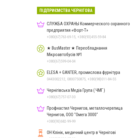
ПІДПРИЄМСТВА ЧЕРНІГОВА
СЛУЖБА ОХРАНЫ Коммерческого охранного
предприятия «Форт-Т»
+380(67)763-69-15, +380(93)455-59-84
★ BusMaster ★ Переобладнання
Мікроавтобусів №1
+380(67)599-04-04
ELESA + GANTER, промислова фурнітура
0443002212, 0800750875, +380(98)011-84-55
Чернігівська Медіа Група ( ЧМГ )
+380(67)757-07-30
Профнастил Чернигов, металлочерепица
Чернигов, ООО "Омега 3000"
+380(93)682-99-99
ОН Клінік, медичний центр в Чернігові