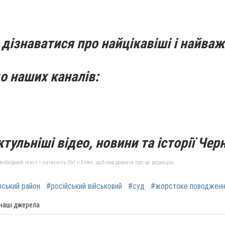
дізнаватися про найцікавіші і найваж
о наших каналів:
тульніші відео, новини та історії Черн
бхідний текст і натисніть Ctrl + Enter, щоб повідомити про це редакцію
вський район
#російський військовий
#суд
#жорстоке поводжен
 наші джерела