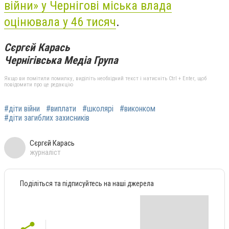
війни» у Чернігові міська влада
оцінювала у 46 тисяч
.
Сєргєй Карась
Чернігівська Медіа Група
Якщо ви помітили помилку, виділіть необхідний текст і натисніть Ctrl + Enter, щоб
повідомити про це редакцію
#діти війни
#виплати
#школярі
#виконком
#діти загиблих захисників
Сєргєй Карась
журналіст
Поділіться та підписуйтесь на наші джерела