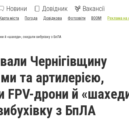
Новини
Довідник
Вакансії
Карта міста
Погода
Довідкова
Фотозвіти
BOOM!
Реклама на 
ни й «шахеди», скидали вибухівку з БпЛА
вали Чернігівщину
ми та артилерією,
и FPV-дрони й «шахеди
вибухівку з БпЛА