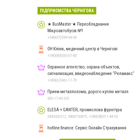
ПІДПРИЄМСТВА ЧЕРНІГОВА
★ BusMaster ★ Переобладнання
Мікроавтобусів №1
+380(67)599-04-04
ОН Клінік, медичний центр в Чернігові
+380(80)030-07-00
Охранное агентство, охрана объектов,
сигнализация, ввидеонаблюдение "Реламакс"
+380(67)461-17-70
Прием металлолома, дорого куплю металл
063-17-40-320
ELESA + GANTER, промислова фурнітура
0443002212, 0800750875, +380(98)011-84-55
hotline.finance: Сервіс Онлайн Страхування