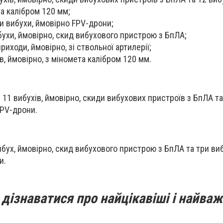
та калібром 120 мм;
ри вибухи, ймовірно FPV-дрони;
бухи, ймовірно, скид вибухового пристрою з БпЛА;
риходи, ймовірно, зі ствольної артилерії;
в, ймовірно, з міномета калібром 120 мм.
11 вибухів, ймовірно, скиди вибухових пристроїв з БпЛА та
FPV-дрони.
ибух, ймовірно, скид вибухового пристрою з БпЛА та три виб
и.
дізнаватися про найцікавіші і найваж