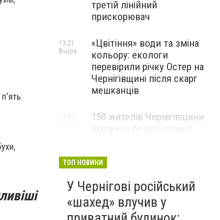
третій лінійний
прискорювач
«Цвітіння» води та зміна
13:21
Вчора
кольору: екологи
перевірили річку Остер на
Чернігівщині після скарг
мешканців
 п'ять
150 жителів Чернігівщини
12:37
Вчора
зможуть безкоштовно
опанувати професію
ухи,
електрика
ТОП НОВИНИ
У Чернігові російський
ливіші
«шахед» влучив у
приватний будинок: