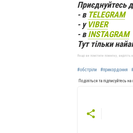
Приєднуйтесь д
- в
TELEGRAM
- у
VIBER
- в
INSTAGRAM
Тут тільки найак
Якщо ви помітили помилку, виділіть нео
#обстріли
#прикордоння
Поділіться та підписуйтесь на