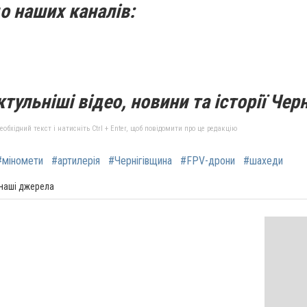
о наших каналів:
тульніші відео, новини та історії Черн
бхідний текст і натисніть Ctrl + Enter, щоб повідомити про це редакцію
#міномети
#артилерія
#Чернігівщина
#FPV-дрони
#шахеди
 наші джерела