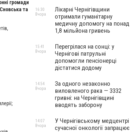
онні громади
Лікарні Чернігівщини
 Сновська та
16:30
Вчора
отримали гуманітарну
медичну допомогу на понад
тів,
1,8 мільйона гривень
Перегрілася на сонці: у
15:41
Вчора
Чернігові патрульні
допомогли пенсіонерці
дістатися додому
За одного незаконно
14:54
Вчора
виловленого рака — 3332
гривні: на Чернігівщині
лерії;
вводять заборону
У Чернігівському медцентрі
14:07
Вчора
сучасної онкології запрацює
хів,