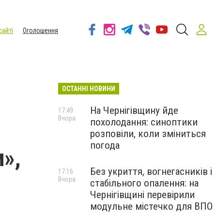
сайті
Оголошення
ОСТАННІ НОВИНИ
На Чернігівщину йде
17:49
Вчора
похолодання: синоптики
розповіли, коли зміниться
погода
»,
Без укриття, вогнегасників і
17:16
Вчора
стабільного опалення: на
Чернігівщині перевірили
модульне містечко для ВПО