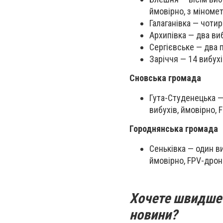
ймовірно, з міноме
Галаганівка — чоти
Архипівка — два ви
Сергієвське — два п
Заріччя — 14 вибухі
Сновська громада
Гута-Студенецька — 
вибухів, ймовірно, 
Городнянська громада
Сеньківка — один в
ймовірно, FPV-дрон
Хочете швидше 
новини?