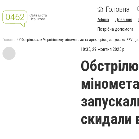
Головна
Афіша
Дозвілля
Потрібна допомога
Головна
Обстрілювали Чернігівщину мінометами та артилерією, запускали FPV-дро
10:35, 29 жовтня 2025 р.
Обстрілю
міномета
запускал
скидали 