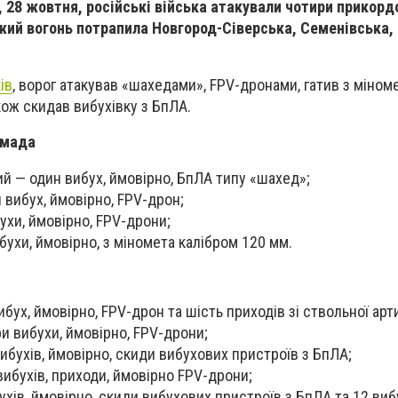
 28 жовтня, російські війська атакували чотири прикорд
жий вогонь потрапила Новгород-Сіверська, Семенівська,
ів
, ворог атакував «шахедами», FPV-дронами, гатив з міноме
акож скидав вибухівку з БпЛА.
омада
й — один вибух, ймовірно, БпЛА типу «шахед»;
 вибух, ймовірно, FPV-дрон;
хи, ймовірно, FPV-дрони;
бухи, ймовірно, з міномета калібром 120 мм.
бух, ймовірно, FPV-дрон та шість приходів зі ствольної арти
и вибухи, ймовірно, FPV-дрони;
ибухів, ймовірно, скиди вибухових пристроїв з БпЛА;
ибухів, приходи, ймовірно FPV-дрони;
хів, ймовірно, скиди вибухових пристроїв з БпЛА та 12 вибу