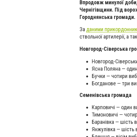
Впродовж минулої доби,
Чернігівщини. Під воро
Городнянська громади.
За
даними прикордонник
ствольної артилерії, а т
Новгород-Сіверська гр
Новгород-Сіверськи
Ясна Поляна — один
Бучки — чотири вибу
Богданове — три ви
Семенівська громада
Карповичі — один ви
Тимоновичі — чотир
Баранівка — шість в
Янжулівка — шість в
Блешня — вісім вибу