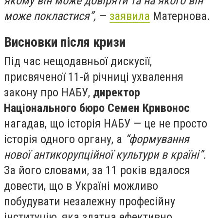
якому він може довіряти та на якого він
може покластися”,
—
заявила
Матернова.
Висновки після кризи
Під час нещодавньої дискусії,
присвяченої 11-й річниці ухвалення
закону про НАБУ,
директор
Національного бюро Семен Кривонос
нагадав, що історія НАБУ — це не просто
історія одного органу, а
“формування
нової антикорупційної культури в країні”.
За його словами, за 11 років вдалося
довести, що в Україні можливо
побудувати незалежну професійну
інституцію, яка здатна ефективно