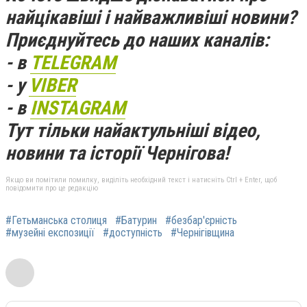
найцікавіші і найважливіші новини?
Приєднуйтесь до наших каналів:
- в
TELEGRAM
- у
VIBER
- в
INSTAGRAM
Тут тільки найактульніші відео,
новини та історії Чернігова!
Якщо ви помітили помилку, виділіть необхідний текст і натисніть Ctrl + Enter, щоб
повідомити про це редакцію
#Гетьманська столиця
#Батурин
#безбар'єрність
#музейні експозиції
#доступність
#Чернігівщина